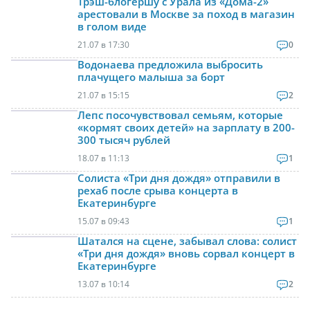
Трэш-блогершу с Урала из «Дома-2»
арестовали в Москве за поход в магазин
в голом виде
21.07 в 17:30
0
Водонаева предложила выбросить
плачущего малыша за борт
21.07 в 15:15
2
Лепс посочувствовал семьям, которые
«кормят своих детей» на зарплату в 200-
300 тысяч рублей
18.07 в 11:13
1
Солиста «Три дня дождя» отправили в
рехаб после срыва концерта в
Екатеринбурге
15.07 в 09:43
1
Шатался на сцене, забывал слова: солист
«Три дня дождя» вновь сорвал концерт в
Екатеринбурге
13.07 в 10:14
2