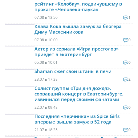
рейтинг «Колобку», подвинувшему в
прокате «Человека-паука»
07.08 в 13:50
1
Клава Кока вышла замуж за блогера
Диму Масленникова
07.08 в 10:00
0
Актер из сериала «Игра престолов»
приедет в Екатеринбург
05.08 в 10:01
0
Shaman сжёг свои штаны в печи
23.07 в 17:38
2
Солист группы «Три дня дождя»,
сорвавший концерт в Екатеринбурге,
извинился перед своими фанатами
22.07 в 09:48
0
Последняя «перчинка» из Spice Girls
впервые вышла замуж в 52 года
21.07 в 18:35
0