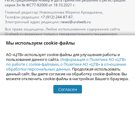
Регистрационный номер и дата принятия решения о регистрации:
серия
Эл № ФС77-82000
от 18.10.2021 г.
Главный редактор: Новокшонова Марина Аркадьевна,
Телефон редакции:
+7 (912) 244-87-87
,
Электронный адрес редакции:
news@uralweb.ru
Все права защищены. Любое использование содержания сайта
Uralweb.ru возможно только с предварительного письменного
согласия АО «ЦТВ».
Мы используем cookie-файлы
По вопросам размещения рекламы обращайтесь по тел.
+7 (912) 244-
87-87
,
adv@uralweb.ru
АО «ЦТВ» использует cookie-файлы для улучшения работы и
По вопросам размещения информации в разделе «Афиша»
пользования данного сайта.
Информация о Политике АО «ЦТВ»
afisha@uralweb.ru
по работе с cookie-файлами
,
о Политике АО «ЦТВ» в отношении
обработки персональных данных
. Продолжая использовать
Пользовательское соглашение на использование сайта
данный сайт, Вы даете согласие на обработку cookie-файлов. Вы
Политика АО «ЦТВ» в отношении обработки персональных данных
можете отключить cookie-файлы в настройках Вашего браузера.
Согласен
© 2006-
2026
Uralweb.ru
18+