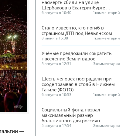
насмерть сбили на улице 
Щербакова в Екатеринбурге 
(ФОТО)
6 августа в 10:40
1
комментарий
Стало известно, кто погиб в 
страшном ДТП под Невьянском
8 июня в 15:38
1
комментарий
Учёные предложили сократить 
население Земли вдвое
5 августа в 12:31
3
комментария
Шесть человек пострадали при 
сходе трамвая в столб в Нижнем 
Тагиле (ФОТО)
6 августа в 10:53
1
комментарий
Социальный фонд назвал 
максимальный размер 
больничного для россиян
5 августа в 17:54
2
комментария
стальгии —