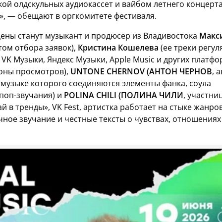
кой олдскульных аудиокассет и вайбом летнего концерт
, — обещают в оргкомитете фестиваля.
ены станут музыкант и продюсер из Владивостока
Макс
том отбора заявок),
Кристина Кошелева
(ее треки регул
VK Музыки, Яндекс Музыки, Apple Music и других платфо
оны просмотров),
UNTONE CHERNOV (АНТОН ЧЕРНОВ
, 
в музыке которого соединяются элементы фанка, соула
поп-звучания) и
POLINA CHILI (ПОЛИНА ЧИЛИ
, участни
ай в тренды», VK Fest, артистка работает на стыке жанров
чное звучание и честные тексты о чувствах, отношениях