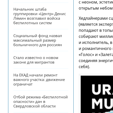
с неоном, эстети
открытым небом»
Начальник штаба 
группировки «Центр» Денис 
Хедлайнерами сц
Лямин возглавил войска 
беспилотных систем
(является экспер
попадают в топы 
Социальный фонд назвал 
собирают милли
максимальный размер 
и исполнитель, 
больничного для россиян
и романтичного 
«Голос» и «Залет
Стало известно о новом 
соединяя энерги
законе для мигрантов
себя).
На ЕКАД начали ремонт 
важного участка: движение 
ограничат
Отбой режима «Беспилотной 
опасности» дан в 
Свердловской области