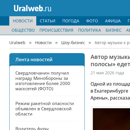
НОВОСТИ
СТАТЬИ
ПОГОДА
ФОТО
АФИША
ОБЩЕСТВО
ПРОИСШЕСТВИЯ
ПОЛИТИКА
БИЗНЕС
А
Uralweb
Новости
Шоу-бизнес
Автор музыки к 
Автор музыки
Лента новостей
полосы» едет
Свердловчанин получил 
21 мая 2026 года
награду Минобороны за 
изготовление более 2000 
Одной из площад
масксетей (ФОТО)
в Екатеринбурге 
Арены», рассказ
Режим ракетной опасности 
объявлен в Свердловской 
области
Водитель фуры 