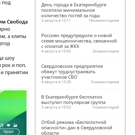
а под
День города в Екатеринбурге 
посетили минимальное 
количество гостей за годы
3 августа в 12:11
14
комментариев
им Свобода
ярно
Россиян предупредили о новой 
рм, а клипы
схеме мошенничества, связанной 
автор
с оплатой за ЖКХ
4 августа в 10:43
2
комментария
ца шоу
 рок и поп,
Свердловские предприятия 
обяжут трудоустраивать 
 и принятии
участников СВО
4 августа в 13:39
7
комментариев
В Екатеринбурге бесплатно 
выступит популярная группа
5 августа в 10:53
1
комментарий
Отбой режима «Беспилотной 
опасности» дан в Свердловской 
области