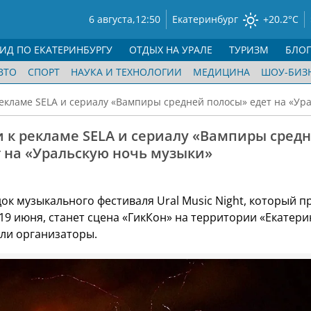
6 августа,
12:50
Екатеринбург
+20.2°C
ГИД ПО ЕКАТЕРИНБУРГУ
ОТДЫХ НА УРАЛЕ
ТУРИЗМ
БЛО
ВТО
СПОРТ
НАУКА И ТЕХНОЛОГИИ
МЕДИЦИНА
ШОУ-БИЗ
рекламе SELA и сериалу «Вампиры средней полосы» едет на «Ур
 к рекламе SELA и сериалу «Вампиры сред
 на «Уральскую ночь музыки»
ок музыкального фестиваля Ural Music Night, который п
19 июня, станет сцена «ГикКон» на территории «Екатери
али организаторы.