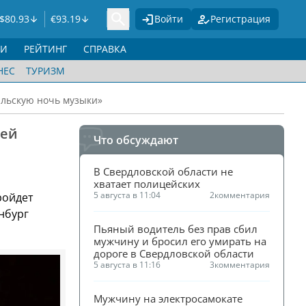
$
80.93
€
93.19
Войти
Регистрация
ГИ
РЕЙТИНГ
СПРАВКА
НЕС
ТУРИЗМ
альскую ночь музыки»
ней
Что обсуждают
В Свердловской области не 
хватает полицейских
5 августа в 11:04
2
комментария
ройдет
нбург
Пьяный водитель без прав сбил 
мужчину и бросил его умирать на 
дороге в Свердловской области
5 августа в 11:16
3
комментария
Мужчину на электросамокате 