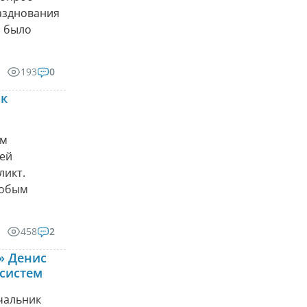
разднования
о было
193
0
 к
ым
шей
ликт.
собым
458
2
» Денис
 систем
чальник