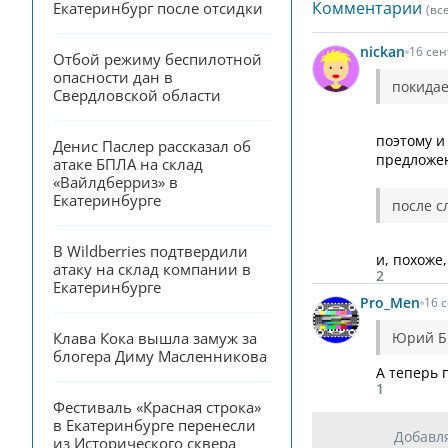
Комментарии
Екатеринбург после отсидки
(вс
nickan
16 сен
Отбой режиму беспилотной 
опасности дан в 
покидае
Свердловской области
поэтому и
Денис Паслер рассказал об 
предложе
атаке БПЛА на склад 
«Вайлдберриз» в 
Екатеринбурге
после с
В Wildberries подтвердили 
и, похоже,
атаку на склад компании в 
2
Екатеринбурге
Pro_Men
16 
Юрий Би
Клава Кока вышла замуж за 
блогера Диму Масленникова
А теперь 
1
Фестиваль «Красная строка» 
в Екатеринбурге перенесли 
Добавл
из Исторического сквера