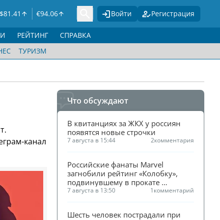
$
81.41
€
94.06
Войти
Регистрация
ГИ
РЕЙТИНГ
СПРАВКА
НЕС
ТУРИЗМ
Что обсуждают
В квитанциях за ЖКХ у россиян 
т.
появятся новые строчки
еграм-канал
7 августа в 15:44
2
комментария
Российские фанаты Marvel 
загнобили рейтинг «Колобку», 
подвинувшему в прокате 
«Человека-паука»
7 августа в 13:50
1
комментарий
Шесть человек пострадали при 