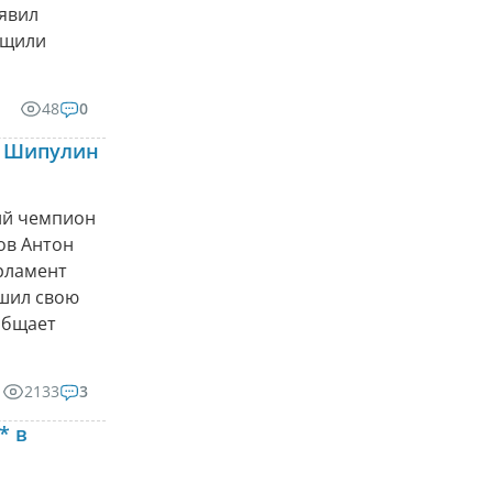
явил
бщили
48
0
н Шипулин
ий чемпион
вов Антон
рламент
ршил свою
общает
2133
3
* в