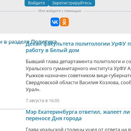
Войдите
Зарегистрируйтесь
Или войдите с помощью
и в разделе Политика
Декан факультета политологии УрФУ 
работу в Белый дом
Бывший глава департамента политологи и с
Уральского гуманитарного института УрФУ А
Рыжков назначен советником вице-губернат
Свердловской области Василия Козлова, соо
Урал».
7 августа в 16:05
Мэр Екатеринбурга ответил, жалеет ли
переносе Дня города
Глава уральской столицы ушел от ответа на 