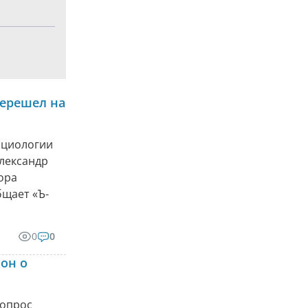
перешел на
оциологии
лександр
ора
бщает «Ъ-
0
0
 он о
вопрос