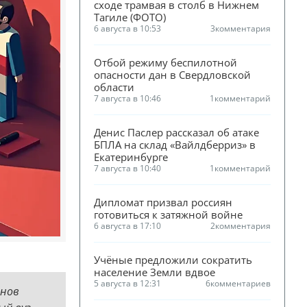
сходе трамвая в столб в Нижнем 
Тагиле (ФОТО)
6 августа в 10:53
3
комментария
Отбой режиму беспилотной 
опасности дан в Свердловской 
области
7 августа в 10:46
1
комментарий
Денис Паслер рассказал об атаке 
БПЛА на склад «Вайлдберриз» в 
Екатеринбурге
7 августа в 10:40
1
комментарий
Дипломат призвал россиян 
готовиться к затяжной войне
6 августа в 17:10
2
комментария
Учёные предложили сократить 
население Земли вдвое
5 августа в 12:31
6
комментариев
анов