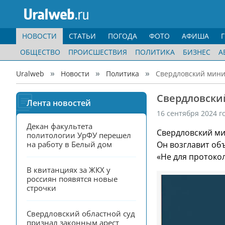
НОВОСТИ
СТАТЬИ
ПОГОДА
ФОТО
АФИША
ОБЩЕСТВО
ПРОИСШЕСТВИЯ
ПОЛИТИКА
БИЗНЕС
А
Uralweb
Новости
Политика
Свердловский минис
Свердловский
Лента новостей
16 сентября 2024 г
Декан факультета 
Свердловский ми
политологии УрФУ перешел 
на работу в Белый дом
Он возглавит об
«Не для протокол
В квитанциях за ЖКХ у 
россиян появятся новые 
строчки
Свердловский областной суд 
признал законным арест 