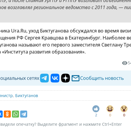
ПУ, а после слияния УрГПУ и РГППУ возглавит объединённы
ов возглавлял региональное ведомство с 2011 года, — п
ика Ura.Ru, уход Биктуганова обсуждался во время виз
щения РФ Сергея Кравцова в Екатеринбург. Наиболее 
ганова называют его первого заместителя Светлану Тр
 «Института развития образования».
5
социальных сетях
Сообщить новость
инистр
,
Биктуганов
2
0
0
видели опечатку? Выделите фрагмент и нажмите Ctrl+Enter