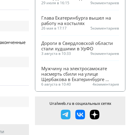
Екатеринбурге
29 июля в 16:15
9
комментариев
Глава Екатеринбурга вышел на 
работу на костылях
26 мая в 17:17
5
комментариев
 законченные
Дороги в Свердловской области 
стали худшими в УрФО
3 августа в 10:33
9
комментариев
Мужчину на электросамокате 
насмерть сбили на улице 
Щербакова в Екатеринбурге 
(ФОТО)
6 августа в 10:40
4
комментария
Uralweb.ru в социальных сетях
ли