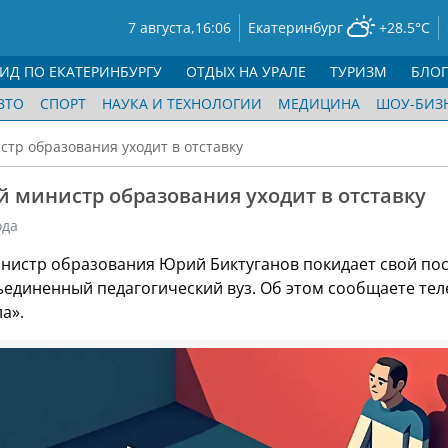
7 августа,
16:06
Екатеринбург
+28.5°C
ГИД ПО ЕКАТЕРИНБУРГУ
ОТДЫХ НА УРАЛЕ
ТУРИЗМ
БЛО
ВТО
СПОРТ
НАУКА И ТЕХНОЛОГИИ
МЕДИЦИНА
ШОУ-БИЗ
тр образования уходит в отставку
 министр образования уходит в отставку
ода
нистр образования Юрий Биктуганов покидает свой пос
ъединенный педагогический вуз. Об этом сообщаете тел
а».