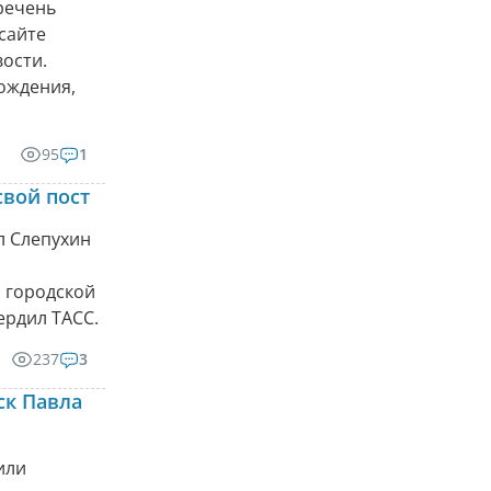
речень
сайте
ости.
рождения,
95
1
свой пост
л Слепухин
 городской
ердил ТАСС.
237
3
ск Павла
или