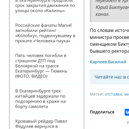
перейдёт в УрГ
В Екатеринбурге продлили 
срок закрытия движения по 
Юрий Биктуган
улицы около «Калины»
канал.
Российские фанаты Marvel 
По словам источн
загнобили рейтинг 
«Колобку», подвинувшему в 
министра просве
прокате «Человека-паука»
сменщиком Бикту
бывшего ректора
Пять человек погибли в 
страшном ДТП под 
Карпеев Василий
Белояркой на трассе 
Екатеринбург — Тюмень 
(ФОТО, ВИДЕО)
Читайте нас в 
В Екатеринбурге трех 
Метки:
отставка
,
м
китайцев задержали по 
подозрению в краже на 
борту самолета
Поделиться
Кровавый рейдер Павел 
У
Федулев вернулся в 