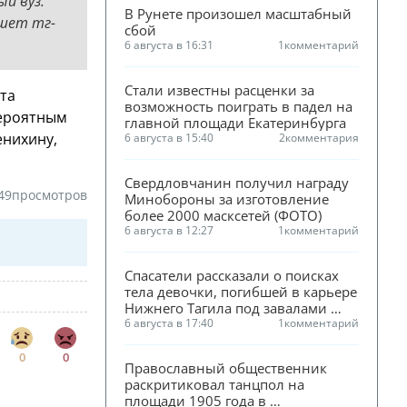
й вуз.
В Рунете произошел масштабный 
ишет тг-
сбой
6 августа в 16:31
1
комментарий
Стали известны расценки за 
ита
возможность поиграть в падел на 
вероятным
главной площади Екатеринбурга
енихину,
6 августа в 15:40
2
комментария
Свердловчанин получил награду 
49
просмотров
Минобороны за изготовление 
более 2000 масксетей (ФОТО)
6 августа в 12:27
1
комментарий
Спасатели рассказали о поисках 
тела девочки, погибшей в карьере 
Нижнего Тагила под завалами 
песка
6 августа в 17:40
1
комментарий
0
0
Православный общественник 
раскритиковал танцпол на 
площади 1905 года в 