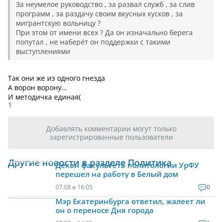
За неумелое руководство , за развал служб , за слив
программ , за раздачу своим вкусных кусков , за
мигрантскую вольницу ?
При этом от имени всех ? Да он изначально берега
попутал , не наберёт он поддержки с такими
выступлениями
Так они же из одного гнезда
А ворон ворону…
И методичка единая(
1
Добавлять комментарии могут только
зарегистрированные пользователи
Другие новости в разделе Политика
Декан факультета политологии УрФУ
перешел на работу в Белый дом
07.08 в 16:05
0
Мэр Екатеринбурга ответил, жалеет ли
он о переносе Дня города