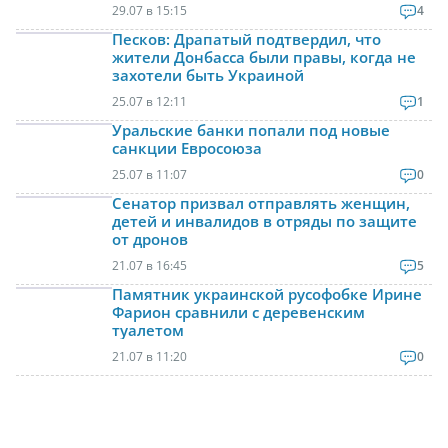
29.07 в 15:15
4
Песков: Драпатый подтвердил, что
жители Донбасса были правы, когда не
захотели быть Украиной
25.07 в 12:11
1
Уральские банки попали под новые
санкции Евросоюза
25.07 в 11:07
0
Сенатор призвал отправлять женщин,
детей и инвалидов в отряды по защите
от дронов
21.07 в 16:45
5
Памятник украинской русофобке Ирине
Фарион сравнили с деревенским
туалетом
21.07 в 11:20
0