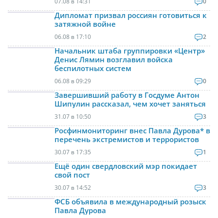
07.08 в 14:31
0
Дипломат призвал россиян готовиться к
затяжной войне
06.08 в 17:10
2
Начальник штаба группировки «Центр»
Денис Лямин возглавил войска
беспилотных систем
06.08 в 09:29
0
Завершивший работу в Госдуме Антон
Шипулин рассказал, чем хочет заняться
31.07 в 10:50
3
Росфинмониторинг внес Павла Дурова* в
перечень экстремистов и террористов
30.07 в 17:35
1
Ещё один свердловский мэр покидает
свой пост
30.07 в 14:52
3
ФСБ объявила в международный розыск
Павла Дурова