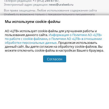
Телефон редакции:
+7 (912) 244-87-87
,
Электронный адрес редакции:
news@uralweb.ru
Все права защищены. Любое использование содержания сайта
Uralweb.ru возможно только с предварительного письменного
согласия АО «ЦТВ».
Мы используем cookie-файлы
По вопросам размещения рекламы обращайтесь по тел.
+7 (912) 244-
87-87
,
adv@uralweb.ru
АО «ЦТВ» использует cookie-файлы для улучшения работы и
По вопросам размещения информации в разделе «Афиша»
пользования данного сайта.
Информация о Политике АО «ЦТВ»
afisha@uralweb.ru
по работе с cookie-файлами
,
о Политике АО «ЦТВ» в отношении
обработки персональных данных
. Продолжая использовать
Пользовательское соглашение на использование сайта
данный сайт, Вы даете согласие на обработку cookie-файлов. Вы
Политика АО «ЦТВ» в отношении обработки персональных данных
можете отключить cookie-файлы в настройках Вашего браузера.
Согласен
© 2006-
2026
Uralweb.ru
18+