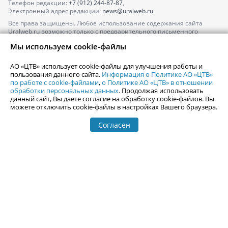
Телефон редакции:
+7 (912) 244-87-87
,
Электронный адрес редакции:
news@uralweb.ru
Все права защищены. Любое использование содержания сайта
Uralweb.ru возможно только с предварительного письменного
согласия АО «ЦТВ».
Мы используем cookie-файлы
По вопросам размещения рекламы обращайтесь по тел.
+7 (912) 244-
87-87
,
adv@uralweb.ru
АО «ЦТВ» использует cookie-файлы для улучшения работы и
По вопросам размещения информации в разделе «Афиша»
пользования данного сайта.
Информация о Политике АО «ЦТВ»
afisha@uralweb.ru
по работе с cookie-файлами
,
о Политике АО «ЦТВ» в отношении
обработки персональных данных
. Продолжая использовать
Пользовательское соглашение на использование сайта
данный сайт, Вы даете согласие на обработку cookie-файлов. Вы
Политика АО «ЦТВ» в отношении обработки персональных данных
можете отключить cookie-файлы в настройках Вашего браузера.
Согласен
© 2006-
2026
Uralweb.ru
18+