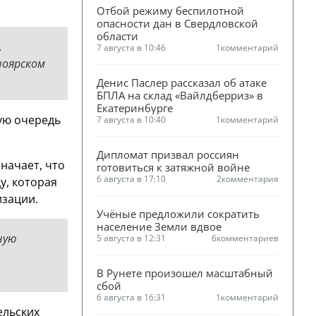
Отбой режиму беспилотной 
опасности дан в Свердловской 
области
,
7 августа в 10:46
1
комментарий
ноярском
Денис Паслер рассказал об атаке 
БПЛА на склад «Вайлдберриз» в 
Екатеринбурге
ую очередь
7 августа в 10:40
1
комментарий
Дипломат призвал россиян 
начает, что
готовиться к затяжной войне
6 августа в 17:10
2
комментария
у, которая
изации.
Учёные предложили сократить 
население Земли вдвое
ную
5 августа в 12:31
6
комментариев
В Рунете произошел масштабный 
сбой
6 августа в 16:31
1
комментарий
ельских