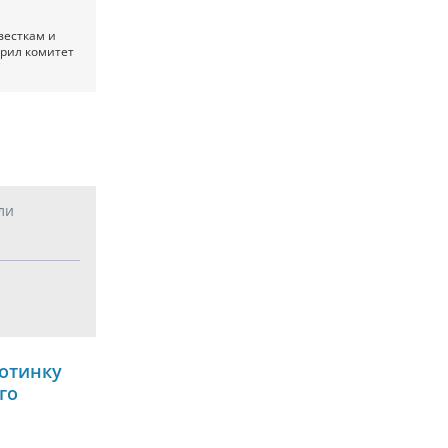
весткам и
брил комитет
ли
отинку
го