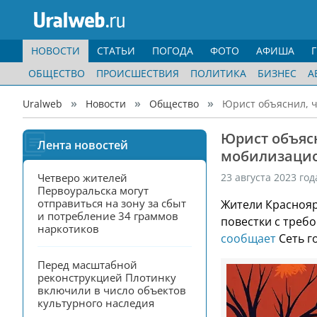
НОВОСТИ
СТАТЬИ
ПОГОДА
ФОТО
АФИША
ОБЩЕСТВО
ПРОИСШЕСТВИЯ
ПОЛИТИКА
БИЗНЕС
А
Uralweb
Новости
Общество
Юрист объяснил, ч
Юрист объясн
Лента новостей
мобилизаци
Четверо жителей 
23 августа 2023 год
Первоуральска могут 
отправиться на зону за сбыт 
Жители Краснояр
и потребление 34 граммов 
повестки с треб
наркотиков
сообщает
Сеть г
Перед масштабной 
реконструкцией Плотинку 
включили в число объектов 
культурного наследия