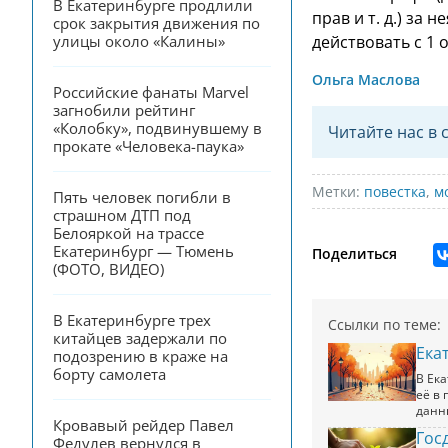
В Екатеринбурге продлили 
прав
и т. д.
) за н
срок закрытия движения по 
действовать с 1 
улицы около «Калины»
Ольга Маслова
Российские фанаты Marvel 
загнобили рейтинг 
«Колобку», подвинувшему в 
Читайте нас в 
прокате «Человека-паука»
Метки:
повестка
,
м
Пять человек погибли в 
страшном ДТП под 
Белояркой на трассе 
Екатеринбург — Тюмень 
Поделиться
(ФОТО, ВИДЕО)
В Екатеринбурге трех 
Ссылки по теме:
китайцев задержали по 
Ека
подозрению в краже на 
борту самолета
В Ек
её в
данн
Кровавый рейдер Павел 
Гос
Федулев вернулся в 