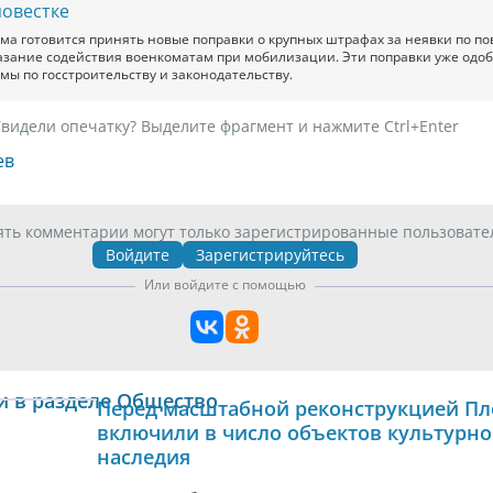
повестке
ума готовится принять новые поправки о крупных штрафах за неявки по по
азание содействия военкоматам при мобилизации. Эти поправки уже одо
мы по госстроительству и законодательству.
видели опечатку? Выделите фрагмент и нажмите Ctrl+Enter
ев
ять комментарии могут только зарегистрированные пользовате
Войдите
Зарегистрируйтесь
Или войдите с помощью
и в разделе Общество
Перед масштабной реконструкцией Пл
включили в число объектов культурно
наследия