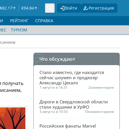
$
82.17
€
94.84
Войти
Регистрация
ГИ
РЕЙТИНГ
СПРАВКА
НЕС
ТУРИЗМ
исанием
Что обсуждают
Стало известно, где находится 
сейчас шоумен и продюсер 
Александр Цекало
и получать
7 августа в 16:31
2
комментария
писанием,
Дороги в Свердловской области 
стали худшими в УрФО
3 августа в 10:33
10
комментариев
Российские фанаты Marvel 