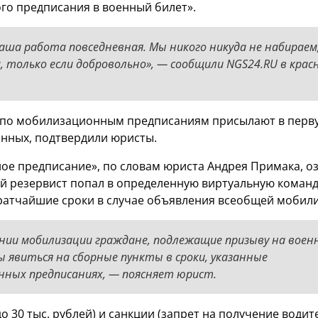
о предписания в военный билет».
аша работа повседневная. Мы никого никуда не набираем
, только если добровольно», — сообщили NGS24.RU в крас
и по мобилизационным предписаниям присылают в перв
анных, подтвердили юристы.
е предписание», по словам юриста Андрея Примака, оз
 резервист попал в определенную виртуальную команд
ратчайшие сроки в случае объявления всеобщей мобил
нии мобилизации граждане, подлежащие призыву на воен
ы явиться на сборные пункты в сроки, указанные
нных предписаниях, — поясняет юрист.
 30 тыс. рублей) и санкции (запрет на получение водит