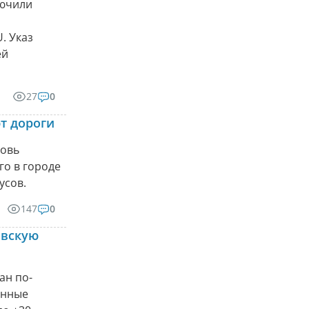
лючили
. Указ
ей
27
0
т дороги
новь
го в городе
усов.
147
0
овскую
ан по-
анные