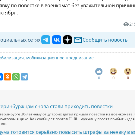
еявку по повестке в военкомат без уважительной причи
октября.
21
социальных сетях
Сообщить новость
обилизация
,
мобилизационное предписание
0
0
0
теринбуржцам снова стали приходить повестки
атеринбурге 36-летнему отцу троих детей пришла повестка из военкомата
 почтовом ящике. Как сообщает портал Е1.RU, мужчину просят прибыть «дл
ых».
дума готовится серьёзно повысить штрафы за неявку в 