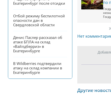
по 
Екатеринбург после отсидки
Госд
неок
Отбой режиму беспилотной 
Госду
опасности дан в 
Свердловской области
У
Нет комментари
Денис Паслер рассказал об 
атаке БПЛА на склад 
«Вайлдберриз» в 
Екатеринбурге
Добавл
В Wildberries подтвердили 
атаку на склад компании в 
Екатеринбурге
Другие новост