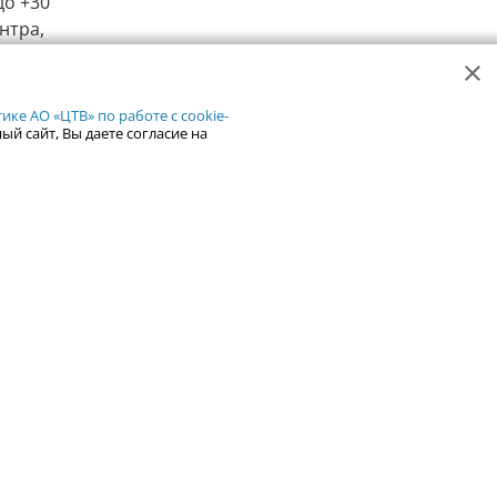
до +30
нтра,
626
2
ке АО «ЦТВ» по работе с cookie-
ый сайт, Вы даете согласие на
ся новые
танции
упления
вляющие
оды
 ремонт,
строку.
227
2
 законным
агрария
ым арест