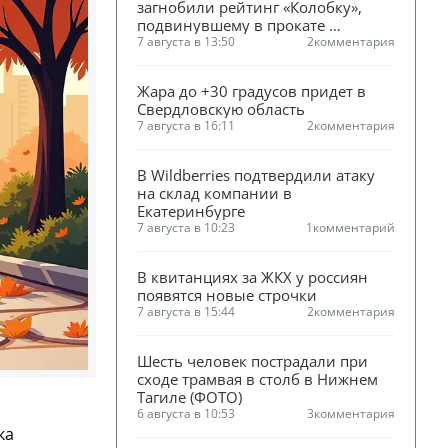
загнобили рейтинг «Колобку», 
подвинувшему в прокате 
«Человека-паука»
7 августа в 13:50
2
комментария
Жара до +30 градусов придет в 
Свердловскую область
7 августа в 16:11
2
комментария
В Wildberries подтвердили атаку 
на склад компании в 
Екатеринбурге
7 августа в 10:23
1
комментарий
В квитанциях за ЖКХ у россиян 
появятся новые строчки
7 августа в 15:44
2
комментария
Шесть человек пострадали при 
сходе трамвая в столб в Нижнем 
Тагиле (ФОТО)
6 августа в 10:53
3
комментария
ка