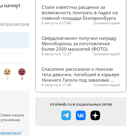
ны начнут
Стали известны расценки за 
возможность поиграть в падел на 
главной площади Екатеринбурга
6 августа в 15:40
2
комментария
56
просмотров
Свердловчанин получил награду 
Минобороны за изготовление 
более 2000 масксетей (ФОТО)
6 августа в 12:27
1
комментарий
Спасатели рассказали о поисках 
тела девочки, погибшей в карьере 
1
5
Нижнего Тагила под завалами 
песка
6 августа в 17:40
1
комментарий
Uralweb.ru в социальных сетях
. Семья нашла
я уточнения
военкомат