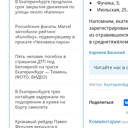
В Екатеринбурге продлили 
Фучика, 3;
срок закрытия движения по 
Июльская, 25.
улицы около «Калины»
Напомним, екате
Российские фанаты Marvel 
зарегистрирован
загнобили рейтинг 
из отравившихс
«Колобку», подвинувшему в 
в среднетяжёлом
прокате «Человека-паука»
Карпеев Василий
Пять человек погибли в 
страшном ДТП под 
Белояркой на трассе 
Читайте нас в 
Екатеринбург — Тюмень 
(ФОТО, ВИДЕО)
Метки:
Екатеринбу
В Екатеринбурге трех 
китайцев задержали по 
подозрению в краже на 
Поделиться
борту самолета
У
Комментарии
Кровавый рейдер Павел 
(вс
Федулев вернулся в 