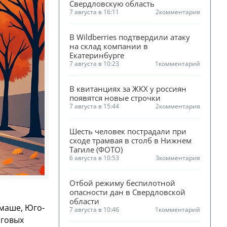
Свердловскую область
7 августа в 16:11
2
комментария
В Wildberries подтвердили атаку 
на склад компании в 
Екатеринбурге
7 августа в 10:23
1
комментарий
В квитанциях за ЖКХ у россиян 
появятся новые строчки
7 августа в 15:44
2
комментария
Шесть человек пострадали при 
сходе трамвая в столб в Нижнем 
Тагиле (ФОТО)
6 августа в 10:53
3
комментария
Отбой режиму беспилотной 
опасности дан в Свердловской 
области
лмаше, Юго-
7 августа в 10:46
1
комментарий
рговых