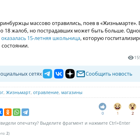
ринбуржцы массово отравились, поев в «Жизньмарте». 
о 18 жалоб, но пострадавших может быть больше. Одно
я
оказалась 15-летняя школьница
, которую госпитализи
 состоянии.
15
социальных сетях
Сообщить новость
рг
,
Жизньмарт
,
отравление
,
магазины
0
1
2
видели опечатку? Выделите фрагмент и нажмите Ctrl+Enter
его:
2
)