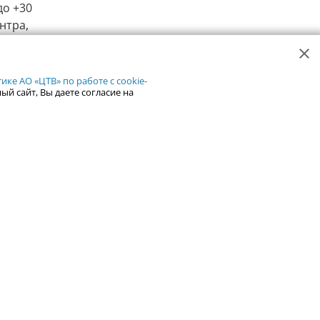
до +30
нтра,
306
2
ке АО «ЦТВ» по работе с cookie-
ый сайт, Вы даете согласие на
ся новые
танции
упления
вляющие
оды
 ремонт,
строку.
124
2
 законным
агрария