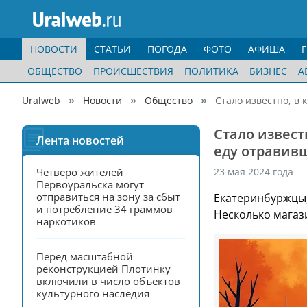
НОВОСТИ
СТАТЬИ
ПОГОДА
ФОТО
АФИША
ОБЩЕСТВО
ПРОИСШЕСТВИЯ
ПОЛИТИКА
БИЗНЕС
А
Uralweb
Новости
Общество
Стало известно, в
Стало извест
Лента новостей
еду отравив
Четверо жителей 
23 мая 2024 года
Первоуральска могут 
отправиться на зону за сбыт 
Екатеринбуржцы
и потребление 34 граммов 
Несколько магаз
наркотиков
Перед масштабной 
реконструкцией Плотинку 
включили в число объектов 
культурного наследия