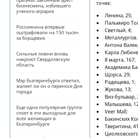
признал законным арест 
точек:
бизнесмена, избившего 
ученого-агрария
Ленина, 25;
Пальмиро Тол
Россиянина впервые 
Светлый, 4;
оштрафовали на 150 тысяч 
Металлургов. 
за борщевик
Антона Валека
Карла Либкне
Сильные ливни вновь 
накроют Свердловскую 
8 марта, 167;
область
Академика Ба
Щорса, 29;
Мэр Екатеринбурга ответил, 
Радищева, 1;
жалеет ли он о переносе Дня 
Жукова, 13;
города
Виз-бульвар, 
Малышева, 12
Еще одна популярная группа 
Veer Mall;
споет в эти выходные для 
всех желающих в 
Бакинских Ко
Екатеринбурге
Тверитина, 41
Циолковского,