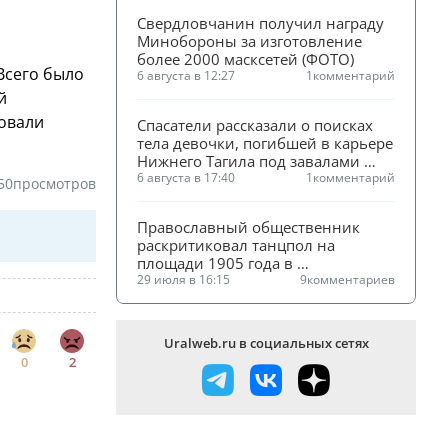
Свердловчанин получил награду 
Минобороны за изготовление 
более 2000 масксетей (ФОТО)
Всего было
6 августа в 12:27
1
комментарий
й
ровали
Спасатели рассказали о поисках 
тела девочки, погибшей в карьере 
Нижнего Тагила под завалами 
песка
6 августа в 17:40
1
комментарий
50
просмотров
Православный общественник 
раскритиковал танцпол на 
площади 1905 года в 
Екатеринбурге
29 июля в 16:15
9
комментариев
Uralweb.ru в социальных сетях
0
2