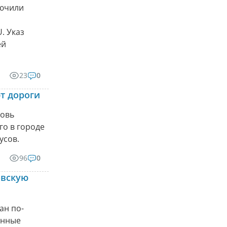
лючили
. Указ
ей
23
0
т дороги
новь
го в городе
усов.
96
0
овскую
ан по-
анные