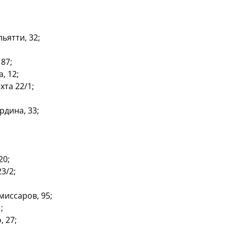
ьятти, 32;
87;
, 12;
хта 22/1;
рдина, 33;
20;
3/2;
миссаров, 95;
;
 27;