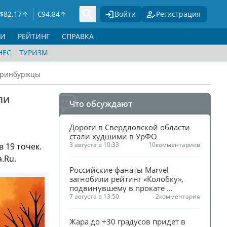
$
82.17
€
94.84
Войти
Регистрация
ГИ
РЕЙТИНГ
СПРАВКА
НЕС
ТУРИЗМ
теринбуржцы
ли
Что обсуждают
Дороги в Свердловской области 
стали худшими в УрФО
3 августа в 10:33
10
комментариев
в 19 точек.
.Ru.
Российские фанаты Marvel 
загнобили рейтинг «Колобку», 
подвинувшему в прокате 
«Человека-паука»
7 августа в 13:50
2
комментария
Жара до +30 градусов придет в 