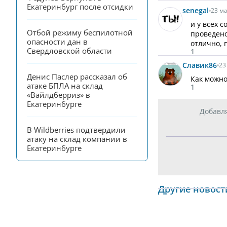
Екатеринбург после отсидки
senegal
23 ма
и у всех 
Отбой режиму беспилотной 
проведен
опасности дан в 
отлично, 
Свердловской области
1
Славик
86
23
Денис Паслер рассказал об 
Как можно
атаке БПЛА на склад 
1
«Вайлдберриз» в 
Екатеринбурге
Добавл
В Wildberries подтвердили 
атаку на склад компании в 
Екатеринбурге
Другие новост