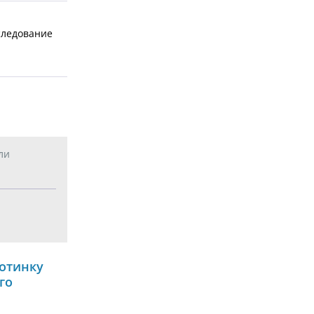
бследование
ли
отинку
го