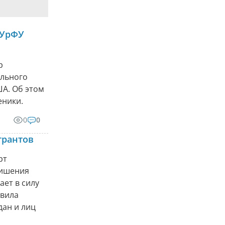
 УрФУ
р
ального
ША. Об этом
еники.
0
0
грантов
рт
лишения
ает в силу
авила
дан и лиц