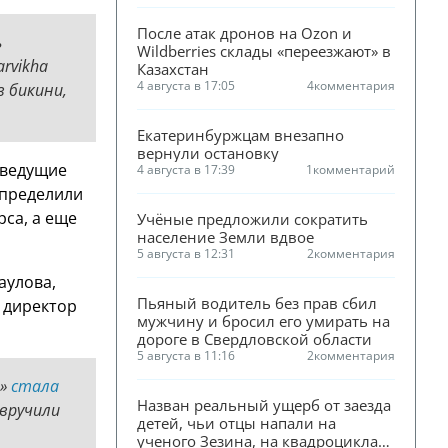
После атак дронов на Ozon и 
ь
Wildberries склады «переезжают» в 
rvikha
Казахстан
4 августа в 17:05
4
комментария
в бикини,
Екатеринбуржцам внезапно 
вернули остановку
 ведущие
4 августа в 17:39
1
комментарий
определили
са, а еще
Учёные предложили сократить 
население Земли вдвое
5 августа в 12:31
2
комментария
аулова,
Пьяный водитель без прав сбил 
 директор
мужчину и бросил его умирать на 
дороге в Свердловской области
5 августа в 11:16
2
комментария
4»
стала
Назван реальный ущерб от заезда 
 вручили
детей, чьи отцы напали на 
ученого Зезина, на квадроциклах 