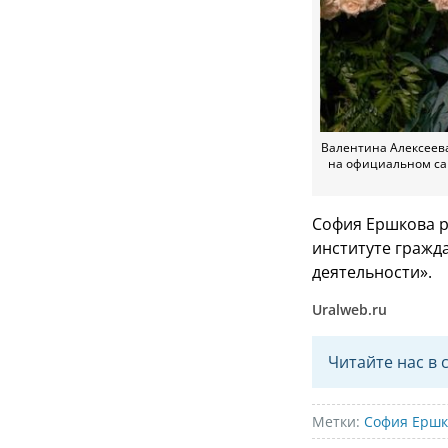
Валентина Алексеева
на официальном сай
София Ершкова р
институте гражд
деятельности».
Uralweb.ru
Читайте нас в 
Метки:
София Ершк