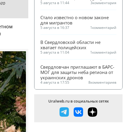
ого
по полям УрО РАН
5 августа в 11:44
3
комментария
Стало известно о новом законе 
для мигрантов
етном
5 августа в 16:37
1
комментарий
м
В Свердловской области не 
хватает полицейских
5 августа в 11:04
1
комментарий
Свердловчан приглашают в БАРС-
МОГ для защиты неба региона от 
украинских дронов
4 августа в 17:55
8
комментариев
Uralweb.ru в социальных сетях