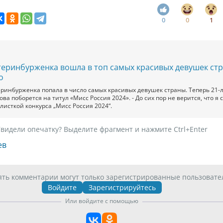
0
0
1
теринбурженка вошла в топ самых красивых девушек ст
о
еринбурженка попала в число самых красивых девушек страны. Теперь 21-
ва поборется на титул «Мисс Россия 2024». - До сих пор не верится, что я 
листкой конкурса „Мисс Россия 2024“.
видели опечатку? Выделите фрагмент и нажмите Ctrl+Enter
ев
ять комментарии могут только зарегистрированные пользовате
Войдите
Зарегистрируйтесь
Или войдите с помощью