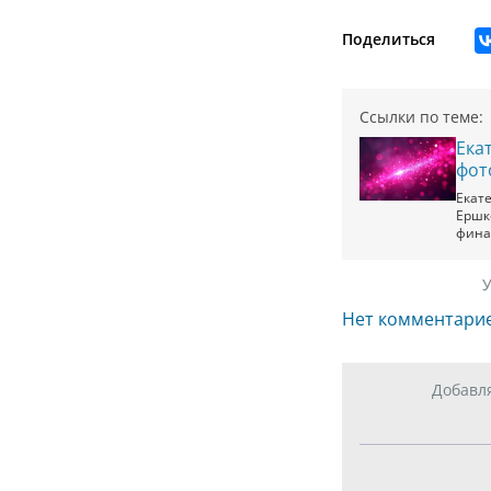
Поделиться
Ссылки по теме:
Ека
фот
Екат
Ершко
фина
У
Нет комментари
Добавл