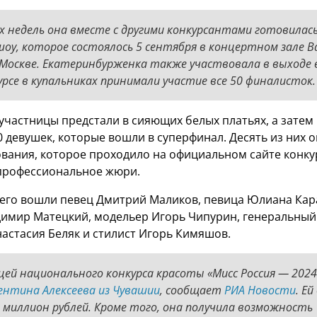
х недель она вместе с другими конкурсантами готовилас
оу, которое состоялось 5 сентября в концертном зале Ba
 в Москве. Екатеринбурженка также участвовала в выходе 
урсе в купальниках принимали участие все 50 финалисток.
 участницы предстали в сияющих белых платьях, а затем
0 девушек, которые вошли в суперфинал. Десять из них 
ования, которое проходило на официальном сайте конкур
профессиональное жюри.
него вошли певец Дмитрий Маликов, певица Юлиана Кар
имир Матецкий, модельер Игорь Чипурин, генеральный
настасия Беляк и стилист Игорь Кимяшов.
ей национального конкурса красоты «Мисс Россия — 202
ентина Алексеева из Чувашии
, сообщает
РИА Новости
. Ей
в миллион рублей. Кроме того, она получила возможность