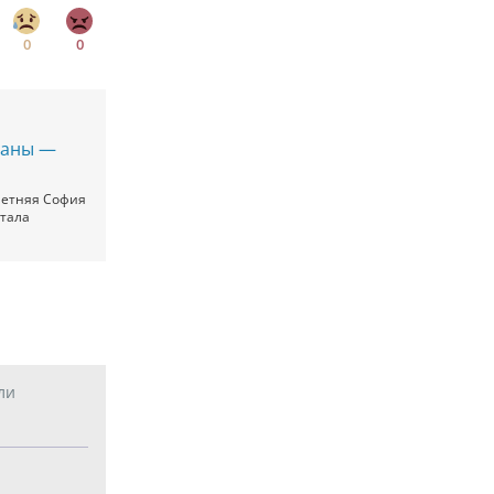
0
0
раны —
летняя София
стала
ли