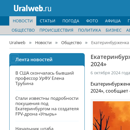
НОВОСТИ
СТАТЬИ
ПОГОДА
ФОТО
АФИША
ОБЩЕСТВО
ПРОИСШЕСТВИЯ
ПОЛИТИКА
БИЗНЕС
А
Uralweb
Новости
Общество
Екатеринбурженка 
Екатеринбур
Лента новостей
2024»
В США скончалась бывший 
6 октября 2024 год
профессор УрФУ Елена 
Трубина
Екатеринбурженк
2024», сообщает 
Стали известны подробности 
покушения под 
Екатеринбургом на создателя 
FPV-дрона «Упырь»
Начальник штаба 