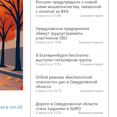
Россиян предупредили о новой 
схеме мошенничества, связанной 
с оплатой за ЖКХ
4 августа в 10:43
2
комментария
Свердловские предприятия 
обяжут трудоустраивать 
участников СВО
4 августа в 13:39
7
комментариев
В Екатеринбурге бесплатно 
выступит популярная группа
5 августа в 10:53
1
комментарий
Отбой режима «Беспилотной 
опасности» дан в Свердловской 
области
5 августа в 14:10
2
комментария
Дороги в Свердловской области 
ла в топ-50
стали худшими в УрФО
3 августа в 10:33
8
комментариев