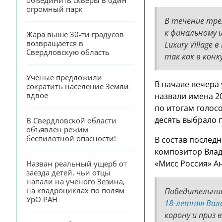
объединить скверы в один 
огромный парк
В течение тре
к финальному ш
Жара выше 30-ти градусов 
возвращается в 
Luxury Village
Свердловскую область
так как в конк
Учёные предложили 
В начале вечера
сократить население Земли 
вдвое
назвали имена 2
по итогам голос
десять выбрало 
В Свердловской области 
объявлен режим 
беспилотной опасности!
В состав послед
композитор Влад
«Мисс Россия» А
Назван реальный ущерб от 
заезда детей, чьи отцы 
напали на ученого Зезина, 
на квадроциклах по полям 
Победительниц
УрО РАН
18-летняя Вал
корону и приз 