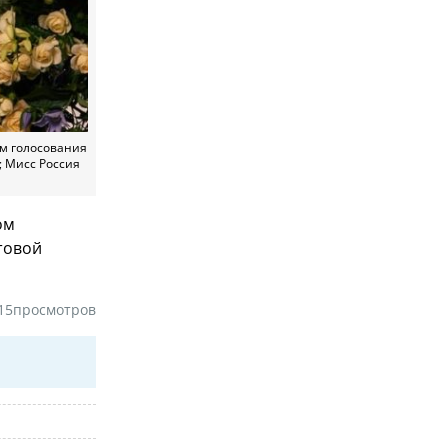
ам голосования
; Мисс Россия
ом
товой
15
просмотров