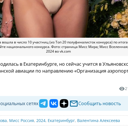
 вошла в число 10 участниц (из Топ 20 полуфиналисток конкурса) по итог
те национального конкурса. Фото: страница Мисс Мира; Мисс Вселенная
2024 во vk.com
одилась в Екатеринбурге, но сейчас учится в Ульяновск
анской авиации по направлению «Организация аэропор
2
социальных сетях
Сообщить новость
ова
,
Мисс Россия
,
2024
,
Екатеринбург
,
Валентина Алексеева