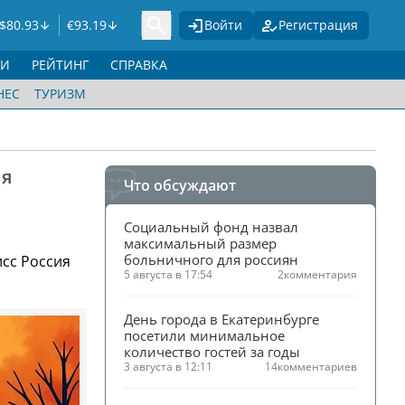
$
80.93
€
93.19
Войти
Регистрация
ГИ
РЕЙТИНГ
СПРАВКА
НЕС
ТУРИЗМ
ия
Что обсуждают
Социальный фонд назвал 
максимальный размер 
больничного для россиян
сс Россия
5 августа в 17:54
2
комментария
День города в Екатеринбурге 
посетили минимальное 
количество гостей за годы
3 августа в 12:11
14
комментариев