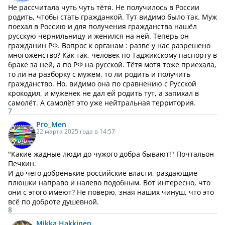
Не рассчитала чуть чуть тётя. Не получилось в России
родить, чтобы стать гражданкой. Тут видимо было так. Муж
поехал в Россию и для получения гражданства нашёл
русскую чернильницу и женился на ней. Теперь он
гражданин РФ. Вопрос к органам : разве у нас разрешено
многоженство? Как так, человек по Таджикскому паспорту в
браке за ней, а по РФ на русской. Тётя мотя тоже приехала,
то ли на разборку с мужем, то ли родить и получить
гражданство. Но, видимо она по сравнению с Русской
крокодил, и муженек не дал ей родить тут, а запихал в
самолёт. А самолёт это уже нейтральная территория.
7
Pro_Men
22 марта 2025 года в 14:57
"Какие жадные люди до чужого добра бывают!" Почтальон
Печкин.
И до чего добренькие российские власти, раздающие
плюшки направо и налево подобным. Вот интересно, что
они с этого имеют? Не поверю, зная наших чинуш, что это
всё по доброте душевной.
8
Mikka Hakkinen