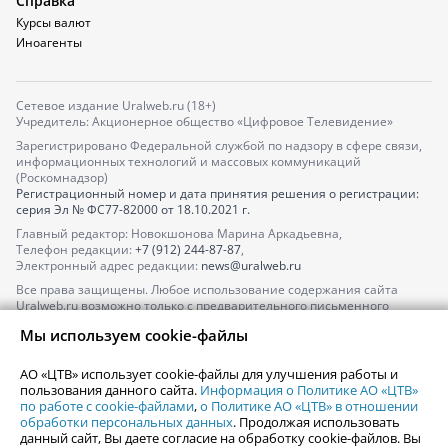
Справка
Курсы валют
Иноагенты
Сетевое издание Uralweb.ru (18+)
Учредитель: Акционерное общество «Цифровое Телевидение»
Зарегистрировано Федеральной службой по надзору в сфере связи,
информационных технологий и массовых коммуникаций
(Роскомнадзор)
Регистрационный номер и дата принятия решения о регистрации:
серия
Эл № ФС77-82000
от 18.10.2021 г.
Главный редактор: Новокшонова Марина Аркадьевна,
Телефон редакции:
+7 (912) 244-87-87
,
Электронный адрес редакции:
news@uralweb.ru
Все права защищены. Любое использование содержания сайта
Uralweb.ru возможно только с предварительного письменного
согласия АО «ЦТВ».
Мы используем cookie-файлы
По вопросам размещения рекламы обращайтесь по тел.
+7 (912) 244-
87-87
,
adv@uralweb.ru
АО «ЦТВ» использует cookie-файлы для улучшения работы и
По вопросам размещения информации в разделе «Афиша»
пользования данного сайта.
Информация о Политике АО «ЦТВ»
afisha@uralweb.ru
по работе с cookie-файлами
,
о Политике АО «ЦТВ» в отношении
обработки персональных данных
. Продолжая использовать
Пользовательское соглашение на использование сайта
данный сайт, Вы даете согласие на обработку cookie-файлов. Вы