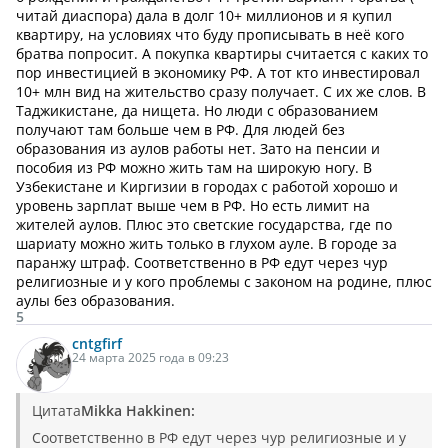
читай диаспора) дала в долг 10+ миллионов и я купил
квартиру, на условиях что буду прописывать в неё кого
братва попросит. А покупка квартиры считается с каких то
пор инвестицией в экономику РФ. А тот кто инвестировал
10+ млн вид на жительство сразу получает. С их же слов. В
Таджикистане, да нищета. Но люди с образованием
получают там больше чем в РФ. Для людей без
образования из аулов работы нет. Зато на пенсии и
пособия из РФ можно жить там на широкую ногу. В
Узбекистане и Киргизии в городах с работой хорошо и
уровень зарплат выше чем в РФ. Но есть лимит на
жителей аулов. Плюс это светские государства, где по
шариату можно жить только в глухом ауле. В городе за
паранжу штраф. Соответственно в РФ едут через чур
религиозные и у кого проблемы с законом на родине, плюс
аулы без образования.
5
cntgfirf
24 марта 2025 года в 09:23
Цитата
Mikka Hakkinen:
Соответственно в РФ едут через чур религиозные и у