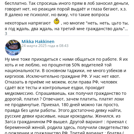
бесплатно. Так спросишь иного прям в лоб заносил деньги,
говорит нет, но реакция порой выдаёт и глаза бегают, х.з.
Я далеко не психолог, но вижу, что такие вопросы
некоторых напрягают
, но многие "неть, неть, цьто ты,
я год ждаль, два ждаль, на третий мне гражданство даль"…
3
Mikka Hakkinen
24 марта 2025 года в 08:43
Ну мне тоже приходиться с ними общаться по работе. Я их
хоть и не люблю, но процентов 50% водителей той
национальности. В основном таджики, не много узбеков и
киргизов. Исключительно граждане РФ. У нас нет квот.
Отказать в приёме не можем, если права РФ, человек
сдаёт все тесты и контрольные ездки, проходит
медкомиссию. Спрашиваешь, как получил гражданство то
дорогой, платил ? Отвечают, зачем платить, платят лохи
не продвинутые. Приехал, 180 дней можно так просто,
правда без цели работы. Этого достаточно девку найти,
русские девки красивые, наши крокодилы. Женился, из
Загса гражданином РФ вышел. Другой вариант : приехал с
беременной женой, родила здесь, получили свидетельство
о рождении и гражданство РФ. Третий вариант : братва (