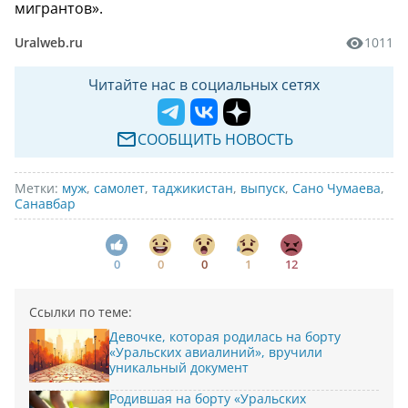
мигрантов».
Uralweb.ru
1011
Читайте нас в социальных сетях
СООБЩИТЬ НОВОСТЬ
Метки:
муж
,
самолет
,
таджикистан
,
выпуск
,
Сано Чумаева
,
Санавбар
0
0
0
1
12
Ссылки по теме:
Девочке, которая родилась на борту
«Уральских авиалиний», вручили
уникальный документ
Родившая на борту «Уральских