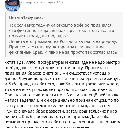
23 марта 2025 года в 14:25
Цитата
Тафутэка:
Так если муж таджички открыто в эфире признался,
что фиктивно создавал брак с русской, чтобы только
получить гражданство, надо :
Лишить его гражданства России и выгнать на родину,
Привлечь ту синявку, которая заключала с ним
фиктивный брак. И явно не за просто так согласилась
Кстати да. Алло, прокуратура! Иногда, где не надо быстро
возбуждаются. А тут молчат в тряпочку. Практика то
признания браков фиктивными существует успешно
давно. Другой вопрос, что если они правда вместе живут,
и баба правда любит его, а любительниц экзотики много,
то он на всех углах может орать, что брак фиктивный.
Признаков то фиктиности нет. А если они ещё ребёночка
метиса заделали, и он официально признан отцом, то по
факту простого механизма лишения гражданства нет.
Нужно сначала брак развести, затем родительских прав
лишить. Как бы ребёнок то тут не причём. Да и баба
возможно правда его любит. Есть же женщины не от мира
сего. Кто-то любит зеков, кто-то по темнее.