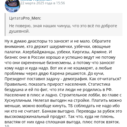
22 марта 2025 года в 15:56
Цитата
Pro_Men:
Не поверю, зная наших чинуш, что это всё по доброте
душевной.
Ну я думаю диаспоры то заносят и не мало. Обратите
внимание, кто держит шаурмячки, узбечки, овощные
палатки. Азербайджанцы, узбеки, Киргизы, Армяне. И
бизнес они в России хорошо и успешно ведут не потому
что они охрененные бизнесмены, а потому что заносят
кому надо и куда надо. Вот их и не кошмарят, а любые
проблемы через дядю Карена решаются. До кучи,
Президент поставил задачу - демография. Как отчитаться?
Правильно, показать прирост населения. Статистика
бездушна и ей по фиг, что эти люди не родились в РФ.
Население в плюс и ладно. Строительное лобби, во главе с
Хуснуллиным. Нелегал выгоден на стройке. Платить можно
меньше, можно вообще кинуть, ТБ соблюдать не надо ибо
ни кто не считает. Банкам выгодно. Переводы за рубеж это
высокомаржинальный продукт. Так что, куда не плюнь,
властям от них одна сплошная выгода, плюс поток взяток.
10