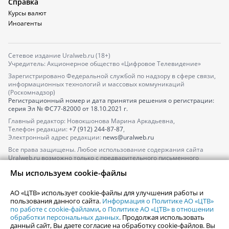
Справка
Курсы валют
Иноагенты
Сетевое издание Uralweb.ru (18+)
Учредитель: Акционерное общество «Цифровое Телевидение»
Зарегистрировано Федеральной службой по надзору в сфере связи,
информационных технологий и массовых коммуникаций
(Роскомнадзор)
Регистрационный номер и дата принятия решения о регистрации:
серия
Эл № ФС77-82000
от 18.10.2021 г.
Главный редактор: Новокшонова Марина Аркадьевна,
Телефон редакции:
+7 (912) 244-87-87
,
Электронный адрес редакции:
news@uralweb.ru
Все права защищены. Любое использование содержания сайта
Uralweb.ru возможно только с предварительного письменного
согласия АО «ЦТВ».
Мы используем cookie-файлы
По вопросам размещения рекламы обращайтесь по тел.
+7 (912) 244-
87-87
,
adv@uralweb.ru
АО «ЦТВ» использует cookie-файлы для улучшения работы и
По вопросам размещения информации в разделе «Афиша»
пользования данного сайта.
Информация о Политике АО «ЦТВ»
afisha@uralweb.ru
по работе с cookie-файлами
,
о Политике АО «ЦТВ» в отношении
обработки персональных данных
. Продолжая использовать
Пользовательское соглашение на использование сайта
данный сайт, Вы даете согласие на обработку cookie-файлов. Вы