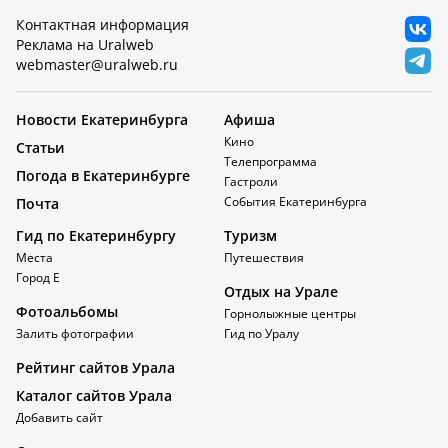
Контактная информация
Реклама на Uralweb
webmaster@uralweb.ru
Новости Екатеринбурга
Афиша
Кино
Статьи
Телепрограмма
Погода в Екатеринбурге
Гастроли
События Екатеринбурга
Почта
Гид по Екатеринбургу
Туризм
Места
Путешествия
Город Е
Отдых на Урале
Фотоальбомы
Горнолыжные центры
Залить фотографии
Гид по Уралу
Рейтинг сайтов Урала
Каталог сайтов Урала
Добавить сайт