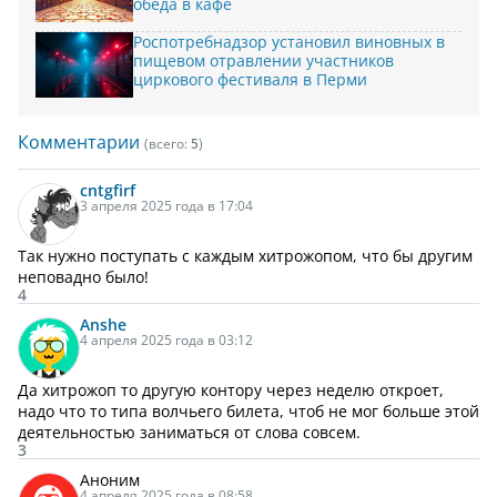
обеда в кафе
Роспотребнадзор установил виновных в
пищевом отравлении участников
циркового фестиваля в Перми
Комментарии
(всего:
5
)
cntgfirf
3 апреля 2025 года в 17:04
Так нужно поступать с каждым хитрожопом, что бы другим
неповадно было!
4
Anshe
4 апреля 2025 года в 03:12
Да хитрожоп то другую контору через неделю откроет,
надо что то типа волчьего билета, чтоб не мог больше этой
деятельностью заниматься от слова совсем.
3
Аноним
4 апреля 2025 года в 08:58