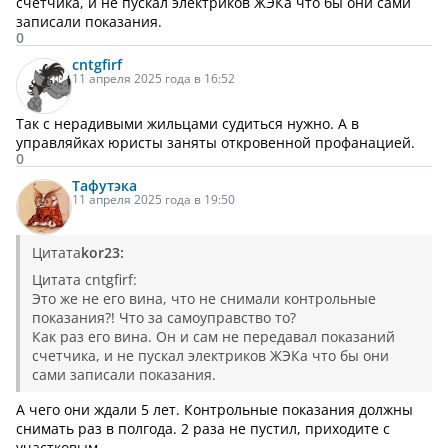
счетчика, и не пускал электриков ЖЭКа что бы они сами
записали показания.
0
cntgfirf
11 апреля 2025 года в 16:52
Так с нерадивыми жильцами судиться нужно. А в
управляйках юристы заняты откровенной профанацией.
0
Тафутэка
11 апреля 2025 года в 19:50
Цитата
kor23:
Цитата cntgfirf:
Это же не его вина, что не снимали контрольные
показания?! Что за самоуправство то?
Как раз его вина. Он и сам не передавал показаний
счетчика, и не пускал электриков ЖЭКа что бы они
сами записали показания.
А чего они ждали 5 лет. Контрольные показания должны
снимать раз в полгода. 2 раза не пустил, приходите с
участковым.