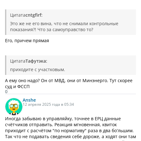
Цитата
cntgfirf:
Это же не его вина, что не снимали контрольные
показания?! Что за самоуправство то?
Его, причем прямая
Цитата
Тафутэка:
приходите с участковым.
А ему оно надо? Он от МВД, они от Минэнерго. Тут скорее
суд и ФССП
0
Anshe
12 апреля 2025 года в 05:34
Иногда забываю в управляйку, точнее в ЕРЦ данные
счётчиков отправить. Реакция мгновенная, квиток
приходит с расчётом "по нормативу" раза в два бо'льшим.
Так что не подавать сведения себе дороже, а ходят они там