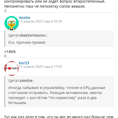
контролировать или не ходят вопрос второстепенный.
Непонятно тока чё пятилетку сопли жевали.
2
Anshe
12 апреля 2025 года в 05:39
Цитата
beztormozov.:
Его, причем прямая
+146%
0
kor23
12 апреля 2025 года в 17:00
Цитата
Anshe:
Иногда забываю в управляйку, точнее в ЕРЦ данные
счётчиков отправить. Реакция мгновенная, квиток
приходит с расчётом "по нормативу" раза в два
бо'льшим.
Тут как раз дело в том, что он жег во много раз больше чем