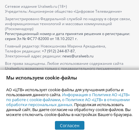
Сетевое издание Uralweb.ru (18+)
Учредитель: Акционерное общество «Цифровое Телевидение»
Зарегистрировано Федеральной службой по надзору в сфере связи,
информационных технологий и массовых коммуникаций
(Роскомнадзор)
Регистрационный номер и дата принятия решения о регистрации:
серия
Эл № ФС77-82000
от 18.10.2021 г.
Главный редактор: Новокшонова Марина Аркадьевна,
Телефон редакции:
+7 (912) 244-87-87
,
Электронный адрес редакции:
news@uralweb.ru
Все права защищены. Любое использование содержания сайта
Uralweb.ru возможно только с предварительного письменного
согласия АО «ЦТВ».
Мы используем cookie-файлы
По вопросам размещения рекламы обращайтесь по тел.
+7 (912) 244-
87-87
,
adv@uralweb.ru
АО «ЦТВ» использует cookie-файлы для улучшения работы и
По вопросам размещения информации в разделе «Афиша»
пользования данного сайта.
Информация о Политике АО «ЦТВ»
afisha@uralweb.ru
по работе с cookie-файлами
,
о Политике АО «ЦТВ» в отношении
обработки персональных данных
. Продолжая использовать
Пользовательское соглашение на использование сайта
данный сайт, Вы даете согласие на обработку cookie-файлов. Вы
Политика АО «ЦТВ» в отношении обработки персональных данных
можете отключить cookie-файлы в настройках Вашего браузера.
Согласен
© 2006-
2026
Uralweb.ru
18+