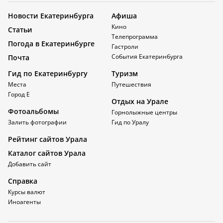
Новости Екатеринбурга
Афиша
Кино
Статьи
Телепрограмма
Погода в Екатеринбурге
Гастроли
События Екатеринбурга
Почта
Гид по Екатеринбургу
Туризм
Места
Путешествия
Город Е
Отдых на Урале
Фотоальбомы
Горнолыжные центры
Залить фотографии
Гид по Уралу
Рейтинг сайтов Урала
Каталог сайтов Урала
Добавить сайт
Справка
Курсы валют
Иноагенты