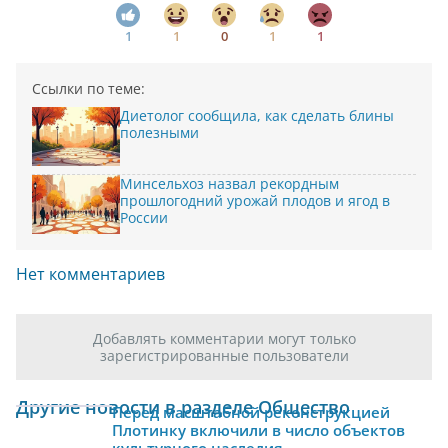
1
1
0
1
1
Ссылки по теме:
Диетолог сообщила, как сделать блины
полезными
Минсельхоз назвал рекордным
прошлогодний урожай плодов и ягод в
России
Нет комментариев
Добавлять комментарии могут только
зарегистрированные пользователи
Другие новости в разделе Общество
Перед масштабной реконструкцией
Плотинку включили в число объектов
культурного наследия