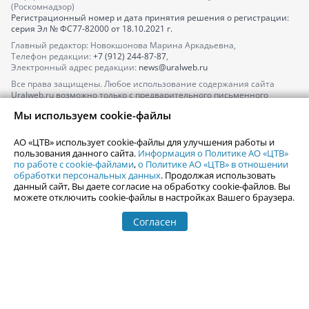
(Роскомнадзор)
Регистрационный номер и дата принятия решения о регистрации:
серия
Эл № ФС77-82000
от 18.10.2021 г.
Главный редактор: Новокшонова Марина Аркадьевна,
Телефон редакции:
+7 (912) 244-87-87
,
Электронный адрес редакции:
news@uralweb.ru
Все права защищены. Любое использование содержания сайта
Uralweb.ru возможно только с предварительного письменного
согласия АО «ЦТВ».
Мы используем cookie-файлы
По вопросам размещения рекламы обращайтесь по тел.
+7 (912) 244-
87-87
,
adv@uralweb.ru
АО «ЦТВ» использует cookie-файлы для улучшения работы и
По вопросам размещения информации в разделе «Афиша»
пользования данного сайта.
Информация о Политике АО «ЦТВ»
afisha@uralweb.ru
по работе с cookie-файлами
,
о Политике АО «ЦТВ» в отношении
обработки персональных данных
. Продолжая использовать
Пользовательское соглашение на использование сайта
данный сайт, Вы даете согласие на обработку cookie-файлов. Вы
Политика АО «ЦТВ» в отношении обработки персональных данных
можете отключить cookie-файлы в настройках Вашего браузера.
Согласен
© 2006-
2026
Uralweb.ru
18+