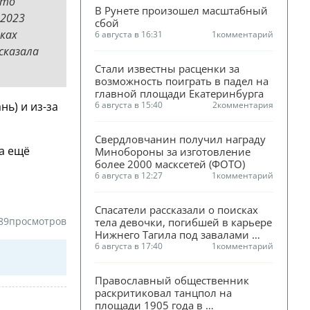
что
В Рунете произошел масштабный 
 2023
сбой
лках
6 августа в 16:31
1
комментарий
сказала
Стали известны расценки за 
возможность поиграть в падел на 
главной площади Екатеринбурга
ь) и из-за
6 августа в 15:40
2
комментария
Свердловчанин получил награду 
ла ещё
Минобороны за изготовление 
более 2000 масксетей (ФОТО)
6 августа в 12:27
1
комментарий
Спасатели рассказали о поисках 
89
просмотров
тела девочки, погибшей в карьере 
Нижнего Тагила под завалами 
песка
6 августа в 17:40
1
комментарий
Православный общественник 
раскритиковал танцпол на 
площади 1905 года в 