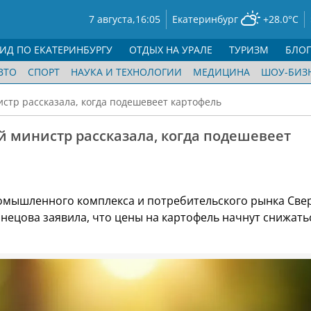
7 августа,
16:05
Екатеринбург
+28.0°C
ГИД ПО ЕКАТЕРИНБУРГУ
ОТДЫХ НА УРАЛЕ
ТУРИЗМ
БЛО
ВТО
СПОРТ
НАУКА И ТЕХНОЛОГИИ
МЕДИЦИНА
ШОУ-БИЗ
стр рассказала, когда подешевеет картофель
 министр рассказала, когда подешевеет
мышленного комплекса и потребительского рынка Све
знецова заявила, что цены на картофель начнут снижать