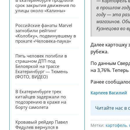
В Екатеринбурге продлили 
— Картофель в
срок закрытия движения по 
в прошлом год
улицы около «Калины»
году — эта ра
магазинов. Об
Российские фанаты Marvel 
Кузнецова во в
загнобили рейтинг 
«Колобку», подвинувшему в 
прокате «Человека-паука»
Далее картошку з
рубежа.
Пять человек погибли в 
страшном ДТП под 
По данным Сверд
Белояркой на трассе 
на 3,76%. Теперь
Екатеринбург — Тюмень 
(ФОТО, ВИДЕО)
Ранее сообщалос
В Екатеринбурге трех 
Карпеев Василий
китайцев задержали по 
подозрению в краже на 
борту самолета
Читайте нас в 
Кровавый рейдер Павел 
Метки:
картофель
,
Федулев вернулся в 