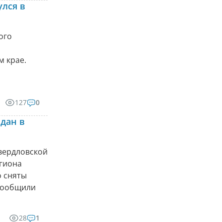
лся в
ого
м крае.
127
0
дан в
вердловской
егиона
о сняты
 сообщили
28
1