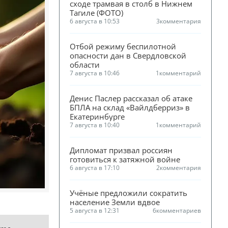
сходе трамвая в столб в Нижнем 
Тагиле (ФОТО)
6 августа в 10:53
3
комментария
Отбой режиму беспилотной 
опасности дан в Свердловской 
области
7 августа в 10:46
1
комментарий
Денис Паслер рассказал об атаке 
БПЛА на склад «Вайлдберриз» в 
Екатеринбурге
7 августа в 10:40
1
комментарий
Дипломат призвал россиян 
готовиться к затяжной войне
6 августа в 17:10
2
комментария
Учёные предложили сократить 
население Земли вдвое
5 августа в 12:31
6
комментариев