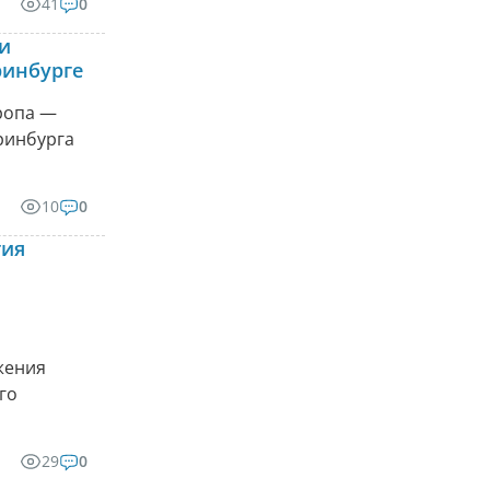
41
0
ти
ринбурге
ропа —
ринбурга
10
0
тия
жения
го
29
0