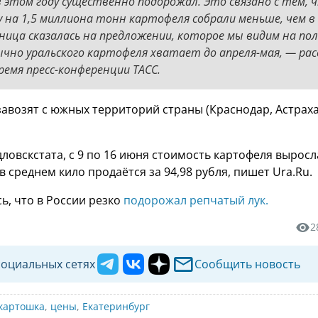
 этом году существенно подорожал. Это связано с тем, 
у на 1,5 миллиона тонн картофеля собрали меньше, чем в
зница сказалась на предложении, которое мы видим на по
ычно уральского картофеля хватает до апреля-мая, — рас
ремя пресс-конференции ТАСС.
авозят с южных территорий страны (Краснодар, Астрахан
ловскстата, с 9 по 16 июня стоимость картофеля вырос
 в среднем кило продаётся за 94,98 рубля, пишет Ura.Ru.
ь, что в России резко
подорожал репчатый лук.
2
социальных сетях
Сообщить новость
картошка
,
цены
,
Екатеринбург