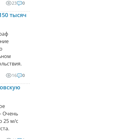
23
0
150 тысяч
раф
ание
о
ьном
ольствия.
16
0
ловскую
ое
- Очень
о 25 м/с
ста.