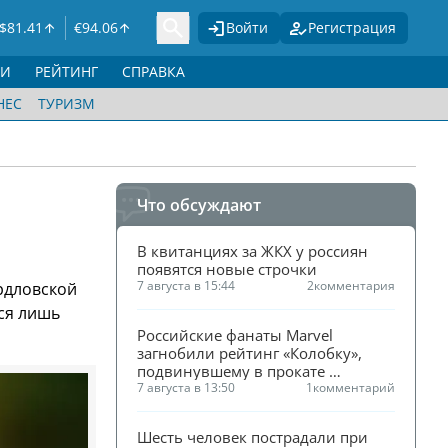
$
81.41
€
94.06
Войти
Регистрация
ГИ
РЕЙТИНГ
СПРАВКА
НЕС
ТУРИЗМ
Что обсуждают
В квитанциях за ЖКХ у россиян 
появятся новые строчки
7 августа в 15:44
2
комментария
рдловской
ся лишь
Российские фанаты Marvel 
загнобили рейтинг «Колобку», 
подвинувшему в прокате 
«Человека-паука»
7 августа в 13:50
1
комментарий
Шесть человек пострадали при 