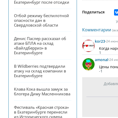
Екатеринбург после отсидки
Поделиться
Отбой режиму беспилотной 
опасности дан в 
У
Свердловской области
Комментарии
(вс
Денис Паслер рассказал об 
kor23
24 июня
атаке БПЛА на склад 
«Вайлдберриз» в 
Когда нар
1
Екатеринбурге
amonal
24 ию
В Wildberries подтвердили 
Цены пони
атаку на склад компании в 
-1
Екатеринбурге
Добавл
Клава Кока вышла замуж за 
блогера Диму Масленникова
Фестиваль «Красная строка» 
в Екатеринбурге перенесли 
из Исторического сквера