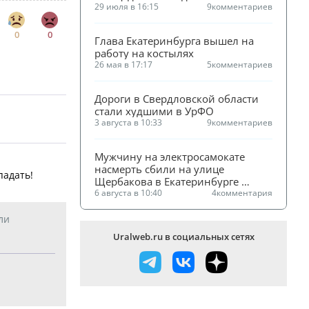
Екатеринбурге
29 июля в 16:15
9
комментариев
0
0
Глава Екатеринбурга вышел на 
работу на костылях
26 мая в 17:17
5
комментариев
Дороги в Свердловской области 
стали худшими в УрФО
3 августа в 10:33
9
комментариев
Мужчину на электросамокате 
насмерть сбили на улице 
падать!
Щербакова в Екатеринбурге 
(ФОТО)
6 августа в 10:40
4
комментария
ли
Uralweb.ru в социальных сетях