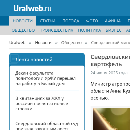
НОВОСТИ
СТАТЬИ
ПОГОДА
ФОТО
АФИША
ОБЩЕСТВО
ПРОИСШЕСТВИЯ
ПОЛИТИКА
БИЗНЕС
А
Uralweb
Новости
Общество
Свердловский мини
Свердловский
Лента новостей
картофель
Декан факультета 
24 июня 2025 года
политологии УрФУ перешел 
на работу в Белый дом
Министр агропро
области Анна Ку
осенью.
В квитанциях за ЖКХ у 
россиян появятся новые 
строчки
Свердловский областной суд 
признал законным арест 