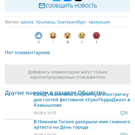
СООБЩИТЬ НОВОСТЬ
Метки:
школа
,
Уралмаш
,
Екатеринбург
,
эвакуация
0
1
0
0
1
Нет комментариев
Добавлять комментарии могут только
зарегистрированные пользователи
Другие новости в разделе Общество
СвЖД назначила скоростную электричку
для гостей фестиваля «УралТерраДжаз» в
Камышлове
06.08 в 16:55
0
В Нижнем Тагиле раскрыли имя главного
артиста на День города
06.08 в 16:20
2