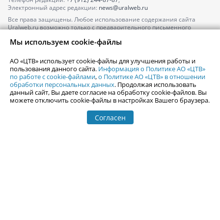
Электронный адрес редакции:
news@uralweb.ru
Все права защищены. Любое использование содержания сайта
Uralweb.ru возможно только с предварительного письменного
согласия АО «ЦТВ».
Мы используем cookie-файлы
По вопросам размещения рекламы обращайтесь по тел.
+7 (912) 244-
87-87
,
adv@uralweb.ru
АО «ЦТВ» использует cookie-файлы для улучшения работы и
По вопросам размещения информации в разделе «Афиша»
пользования данного сайта.
Информация о Политике АО «ЦТВ»
afisha@uralweb.ru
по работе с cookie-файлами
,
о Политике АО «ЦТВ» в отношении
обработки персональных данных
. Продолжая использовать
Пользовательское соглашение на использование сайта
данный сайт, Вы даете согласие на обработку cookie-файлов. Вы
Политика АО «ЦТВ» в отношении обработки персональных данных
можете отключить cookie-файлы в настройках Вашего браузера.
Согласен
© 2006-
2026
Uralweb.ru
18+