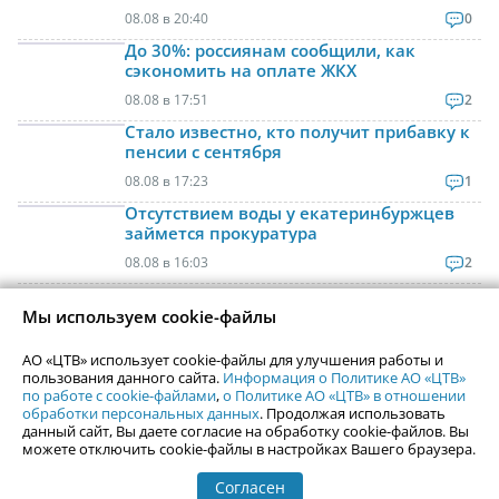
08.08 в 20:40
0
До 30%: россиянам сообщили, как
сэкономить на оплате ЖКХ
08.08 в 17:51
2
Стало известно, кто получит прибавку к
пенсии с сентября
08.08 в 17:23
1
Отсутствием воды у екатеринбуржцев
займется прокуратура
08.08 в 16:03
2
Мы используем cookie-файлы
Контактная информация
АО «ЦТВ» использует cookie-файлы для улучшения работы и
Реклама на Uralweb
пользования данного сайта.
Информация о Политике АО «ЦТВ»
webmaster@uralweb.ru
по работе с cookie-файлами
,
о Политике АО «ЦТВ» в отношении
обработки персональных данных
. Продолжая использовать
данный сайт, Вы даете согласие на обработку cookie-файлов. Вы
можете отключить cookie-файлы в настройках Вашего браузера.
Новости Екатеринбурга
Афиша
Кино
Статьи
Согласен