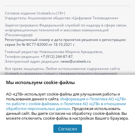
Сетевое издание Uralweb.ru (18+)
Учредитель: Акционерное общество «Цифровое Телевидение»
Зарегистрировано Федеральной службой по надзору в сфере связи,
информационных технологий и массовых коммуникаций
(Роскомнадзор)
Регистрационный номер и дата принятия решения о регистрации:
серия
Эл № ФС77-82000
от 18.10.2021 г.
Главный редактор: Новокшонова Марина Аркадьевна,
Телефон редакции:
+7 (912) 244-87-87
,
Электронный адрес редакции:
news@uralweb.ru
Все права защищены. Любое использование содержания сайта
Uralweb.ru возможно только с предварительного письменного
согласия АО «ЦТВ».
Мы используем cookie-файлы
По вопросам размещения рекламы обращайтесь по тел.
+7 (912) 244-
87-87
,
adv@uralweb.ru
АО «ЦТВ» использует cookie-файлы для улучшения работы и
По вопросам размещения информации в разделе «Афиша»
пользования данного сайта.
Информация о Политике АО «ЦТВ»
afisha@uralweb.ru
по работе с cookie-файлами
,
о Политике АО «ЦТВ» в отношении
обработки персональных данных
. Продолжая использовать
Пользовательское соглашение на использование сайта
данный сайт, Вы даете согласие на обработку cookie-файлов. Вы
Политика АО «ЦТВ» в отношении обработки персональных данных
можете отключить cookie-файлы в настройках Вашего браузера.
Согласен