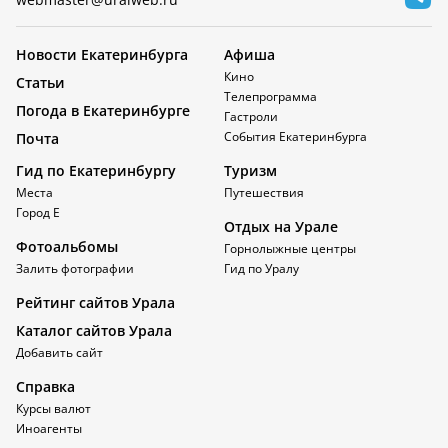
Новости Екатеринбурга
Афиша
Кино
Статьи
Телепрограмма
Погода в Екатеринбурге
Гастроли
События Екатеринбурга
Почта
Гид по Екатеринбургу
Туризм
Места
Путешествия
Город Е
Отдых на Урале
Фотоальбомы
Горнолыжные центры
Залить фотографии
Гид по Уралу
Рейтинг сайтов Урала
Каталог сайтов Урала
Добавить сайт
Справка
Курсы валют
Иноагенты