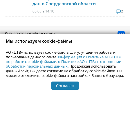
дан в Свердловской области
05.08 в 14:10
2
Контактная информация
Реклама на Uralweb
Мы используем cookie-файлы
webmaster@uralweb.ru
АО «ЦТВ» использует cookie-файлы для улучшения работы и
пользования данного сайта.
Информация о Политике АО «ЦТВ»
Новости Екатеринбурга
Афиша
по работе с cookie-файлами
,
о Политике АО «ЦТВ» в отношении
обработки персональных данных
. Продолжая использовать
Кино
Статьи
данный сайт, Вы даете согласие на обработку cookie-файлов. Вы
Телепрограмма
можете отключить cookie-файлы в настройках Вашего браузера.
Погода в Екатеринбурге
Гастроли
События Екатеринбурга
Почта
Согласен
Гид по Екатеринбургу
Туризм
Места
Путешествия
Город Е
Отдых на Урале
Фотоальбомы
Горнолыжные центры
Залить фотографии
Гид по Уралу