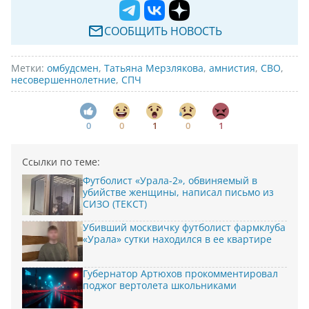
СООБЩИТЬ НОВОСТЬ
Метки:
омбудсмен
,
Татьяна Мерзлякова
,
амнистия
,
СВО
,
несовершеннолетние
,
СПЧ
0
0
1
0
1
Ссылки по теме:
Футболист «Урала-2», обвиняемый в
убийстве женщины, написал письмо из
СИЗО (ТЕКСТ)
Убивший москвичку футболист фармклуба
«Урала» сутки находился в ее квартире
Губернатор Артюхов прокомментировал
поджог вертолета школьниками