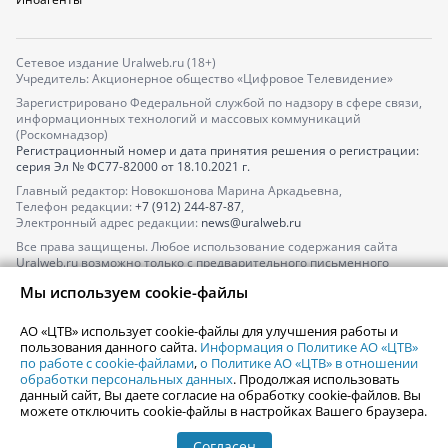
Сетевое издание Uralweb.ru (18+)
Учредитель: Акционерное общество «Цифровое Телевидение»
Зарегистрировано Федеральной службой по надзору в сфере связи,
информационных технологий и массовых коммуникаций
(Роскомнадзор)
Регистрационный номер и дата принятия решения о регистрации:
серия
Эл № ФС77-82000
от 18.10.2021 г.
Главный редактор: Новокшонова Марина Аркадьевна,
Телефон редакции:
+7 (912) 244-87-87
,
Электронный адрес редакции:
news@uralweb.ru
Все права защищены. Любое использование содержания сайта
Uralweb.ru возможно только с предварительного письменного
согласия АО «ЦТВ».
Мы используем cookie-файлы
По вопросам размещения рекламы обращайтесь по тел.
+7 (912) 244-
87-87
,
adv@uralweb.ru
АО «ЦТВ» использует cookie-файлы для улучшения работы и
По вопросам размещения информации в разделе «Афиша»
пользования данного сайта.
Информация о Политике АО «ЦТВ»
afisha@uralweb.ru
по работе с cookie-файлами
,
о Политике АО «ЦТВ» в отношении
обработки персональных данных
. Продолжая использовать
Пользовательское соглашение на использование сайта
данный сайт, Вы даете согласие на обработку cookie-файлов. Вы
Политика АО «ЦТВ» в отношении обработки персональных данных
можете отключить cookie-файлы в настройках Вашего браузера.
Согласен