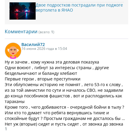
Двое подростков пострадали при поджоге
вертолета в ЯНАО
Комментарии
(всего:
1
)
Василий
72
16 июня 2026 года в 15:04
Ну и зачем , кому нужна эта деловая показуха
Одни воюют , гибнут за интересы страны , другие
бездельничают и баланду хлебают
Первые герои , вторые преступники
Эти облупсмены историю не помнят , лето 53-го к слову ,
из за той амнистии по сути и началось СВО, не задавили
до конца пособников фашистов , вот и расплодились как
тараканы
Кроме того , чего добиваются - очередной бойни в тылу ?
Или кто то думает что ребята вернувшись тихие и
спокойные будут ? Простым гражданам не досталось бы …
Нет уж (вторые) сидят и пусть сидят , от звонка до звонка
1