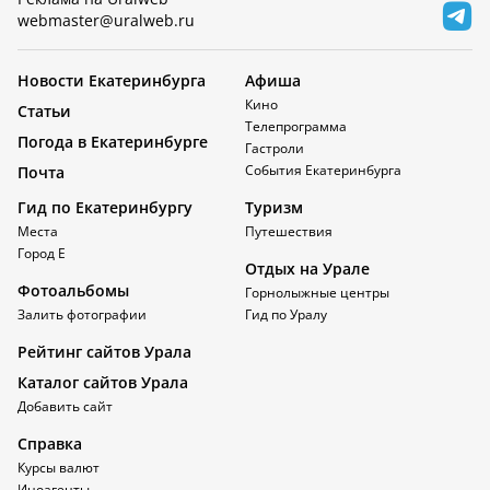
webmaster@uralweb.ru
Новости Екатеринбурга
Афиша
Кино
Статьи
Телепрограмма
Погода в Екатеринбурге
Гастроли
События Екатеринбурга
Почта
Гид по Екатеринбургу
Туризм
Места
Путешествия
Город Е
Отдых на Урале
Фотоальбомы
Горнолыжные центры
Залить фотографии
Гид по Уралу
Рейтинг сайтов Урала
Каталог сайтов Урала
Добавить сайт
Справка
Курсы валют
Иноагенты