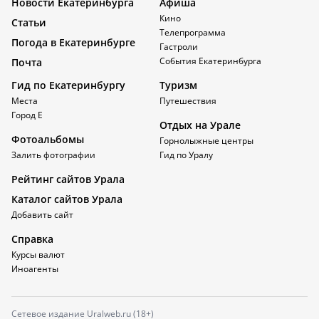
Новости Екатеринбурга
Афиша
Кино
Статьи
Телепрограмма
Погода в Екатеринбурге
Гастроли
События Екатеринбурга
Почта
Гид по Екатеринбургу
Туризм
Места
Путешествия
Город Е
Отдых на Урале
Фотоальбомы
Горнолыжные центры
Залить фотографии
Гид по Уралу
Рейтинг сайтов Урала
Каталог сайтов Урала
Добавить сайт
Справка
Курсы валют
Иноагенты
Сетевое издание Uralweb.ru (18+)