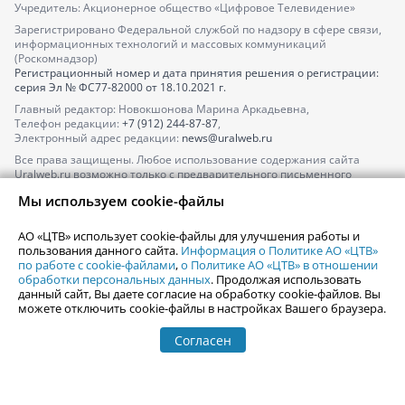
Учредитель: Акционерное общество «Цифровое Телевидение»
Зарегистрировано Федеральной службой по надзору в сфере связи,
информационных технологий и массовых коммуникаций
(Роскомнадзор)
Регистрационный номер и дата принятия решения о регистрации:
серия
Эл № ФС77-82000
от 18.10.2021 г.
Главный редактор: Новокшонова Марина Аркадьевна,
Телефон редакции:
+7 (912) 244-87-87
,
Электронный адрес редакции:
news@uralweb.ru
Все права защищены. Любое использование содержания сайта
Uralweb.ru возможно только с предварительного письменного
согласия АО «ЦТВ».
Мы используем cookie-файлы
По вопросам размещения рекламы обращайтесь по тел.
+7 (912) 244-
87-87
,
adv@uralweb.ru
АО «ЦТВ» использует cookie-файлы для улучшения работы и
По вопросам размещения информации в разделе «Афиша»
пользования данного сайта.
Информация о Политике АО «ЦТВ»
afisha@uralweb.ru
по работе с cookie-файлами
,
о Политике АО «ЦТВ» в отношении
обработки персональных данных
. Продолжая использовать
Пользовательское соглашение на использование сайта
данный сайт, Вы даете согласие на обработку cookie-файлов. Вы
Политика АО «ЦТВ» в отношении обработки персональных данных
можете отключить cookie-файлы в настройках Вашего браузера.
Согласен
© 2006-
2026
Uralweb.ru
18+