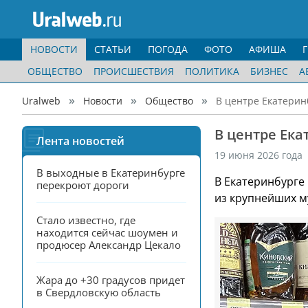
НОВОСТИ
СТАТЬИ
ПОГОДА
ФОТО
АФИША
ОБЩЕСТВО
ПРОИСШЕСТВИЯ
ПОЛИТИКА
БИЗНЕС
А
Uralweb
Новости
Общество
В центре Екатерин
В центре Ека
Лента новостей
19 июня 2026 года
В выходные в Екатеринбурге 
В Екатеринбурге
перекроют дороги
из крупнейших м
Стало известно, где 
находится сейчас шоумен и 
продюсер Александр Цекало
Жара до +30 градусов придет 
в Свердловскую область