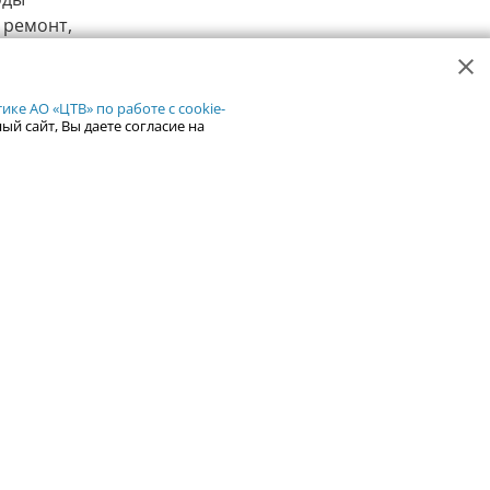
 ремонт,
строку.
40
2
ке АО «ЦТВ» по работе с cookie-
ый сайт, Вы даете согласие на
 законным
агрария
ым арест
ии
-служба
43
0
150 тысяч
раф
ание
о