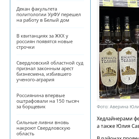
Декан факультета 
политологии УрФУ перешел 
на работу в Белый дом
В квитанциях за ЖКХ у 
россиян появятся новые 
строчки
Свердловский областной суд 
признал законным арест 
бизнесмена, избившего 
ученого-агрария
Россиянина впервые 
оштрафовали на 150 тысяч 
за борщевик
Фото:
Аверина Юли
Хедлайнерами фе
Сильные ливни вновь 
а также Юлия Сав
накроют Свердловскую 
область
В районах прове