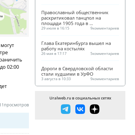
Православный общественник 
раскритиковал танцпол на 
площади 1905 года в 
Екатеринбурге
29 июля в 16:15
9
комментариев
Глава Екатеринбурга вышел на 
 могут
работу на костылях
тре
26 мая в 17:17
5
комментариев
граничить
до 02:00
Дороги в Свердловской области 
стали худшими в УрФО
3 августа в 10:33
9
комментариев
дет
Uralweb.ru в социальных сетях
11
просмотров