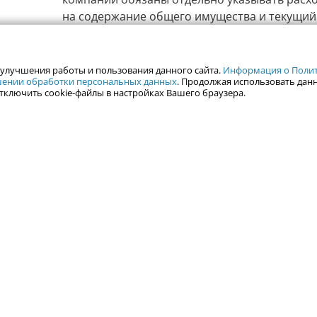
на содержание общего имущества и текущий
которые раньше часто объединялись в одну 
7 августа в 15:44
 улучшения работы и пользования данного сайта.
Информация о Полити
ошении обработки персональных данных
. Продолжая использовать данн
Свердловский областной суд признал
тключить cookie-файлы в настройках Вашего браузера.
арест бизнесмена, избившего ученого-
Свердловский областной суд признал законн
Александра Реверука, обвиняемого в избиен
пожилого ученого УрО РАН, сообщает пресс
судов региона.
7 августа в 15:29
Россиянина впервые оштрафовали на 
за борщевик
В Московской области впервые выписали шт
владельцу земельного участка за произраст
борщевика Сосновского по итогам цифровог