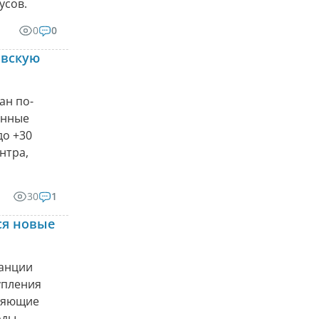
усов.
0
0
овскую
ан по-
анные
до +30
нтра,
30
1
ся новые
танции
упления
вляющие
оды