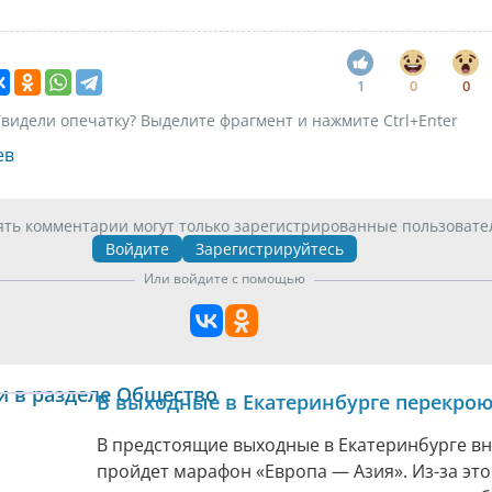
1
0
0
видели опечатку? Выделите фрагмент и нажмите Ctrl+Enter
ев
ять комментарии могут только зарегистрированные пользовате
Войдите
Зарегистрируйтесь
Или войдите с помощью
и в разделе Общество
В выходные в Екатеринбурге перекрою
В предстоящие выходные в Екатеринбурге в
пройдет марафон «Европа — Азия». Из-за это