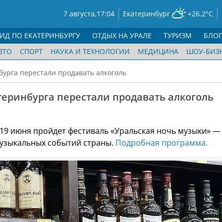
7 августа,
17:04
Екатеринбург
+26.2°C
ГИД ПО ЕКАТЕРИНБУРГУ
ОТДЫХ НА УРАЛЕ
ТУРИЗМ
БЛО
ВТО
СПОРТ
НАУКА И ТЕХНОЛОГИИ
МЕДИЦИНА
ШОУ-БИЗ
бурга перестали продавать алкоголь
теринбурга перестали продавать алкоголь
 19 июня пройдет фестиваль «Уральская ночь музыки» —
узыкальных событий страны.
Подробная программа.