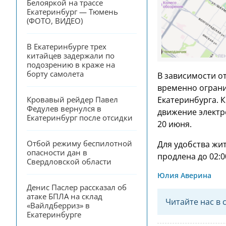
Белояркой на трассе 
Екатеринбург — Тюмень 
(ФОТО, ВИДЕО)
В Екатеринбурге трех 
китайцев задержали по 
подозрению в краже на 
борту самолета
В зависимости о
временно ограни
Екатеринбурга. 
Кровавый рейдер Павел 
Федулев вернулся в 
движение электро
Екатеринбург после отсидки
20 июня.
Отбой режиму беспилотной 
Для удобства жит
опасности дан в 
продлена до 02:0
Свердловской области
Юлия Аверина
Денис Паслер рассказал об 
атаке БПЛА на склад 
Читайте нас в 
«Вайлдберриз» в 
Екатеринбурге