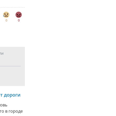
0
0
ли
т дороги
новь
го в городе