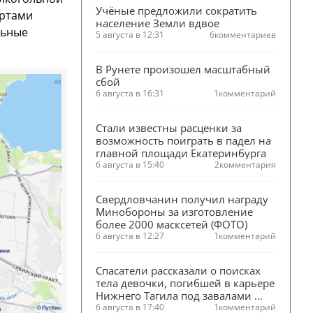
Учёные предложили сократить 
ортами
население Земли вдвое
льные
5 августа в 12:31
6
комментариев
В Рунете произошел масштабный 
сбой
6 августа в 16:31
1
комментарий
Стали известны расценки за 
возможность поиграть в падел на 
главной площади Екатеринбурга
6 августа в 15:40
2
комментария
Свердловчанин получил награду 
Минобороны за изготовление 
более 2000 масксетей (ФОТО)
6 августа в 12:27
1
комментарий
Спасатели рассказали о поисках 
тела девочки, погибшей в карьере 
Нижнего Тагила под завалами 
песка
6 августа в 17:40
1
комментарий