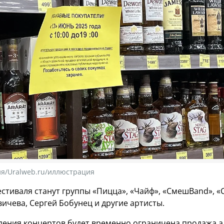
я/Uralweb.ru/иллюстрация
стиваля станут группы «Пицца», «Чайф», «СмешBand», «
ичева, Сергей Бобунец и другие артисты.
дения концертов будет временно ограничена продажа 