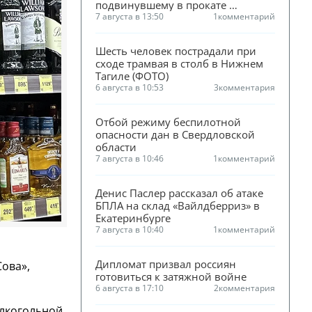
подвинувшему в прокате 
«Человека-паука»
7 августа в 13:50
1
комментарий
Шесть человек пострадали при 
сходе трамвая в столб в Нижнем 
Тагиле (ФОТО)
6 августа в 10:53
3
комментария
Отбой режиму беспилотной 
опасности дан в Свердловской 
области
7 августа в 10:46
1
комментарий
Денис Паслер рассказал об атаке 
БПЛА на склад «Вайлдберриз» в 
Екатеринбурге
7 августа в 10:40
1
комментарий
Дипломат призвал россиян 
Сова»,
готовиться к затяжной войне
6 августа в 17:10
2
комментария
алкогольной