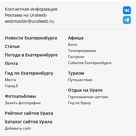
Контактная информация
Реклама на Uralweb
webmaster@uralweb.ru
Новости Екатеринбурга
Афиша
Кино
Статьи
Телепрограмма
Погода в Екатеринбурге
Гастроли
События Екатеринбурга
Почта
Гид по Екатеринбургу
Туризм
Места
Путешествия
Город Е
Отдых на Урале
Фотоальбомы
Горнолыжные центры
Залить фотографии
Гид по Уралу
Рейтинг сайтов Урала
Каталог сайтов Урала
Добавить сайт