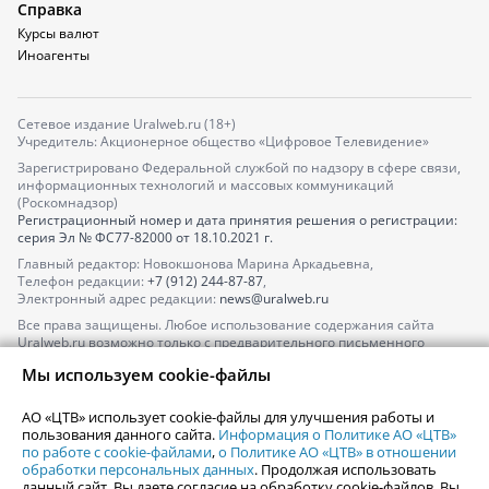
Справка
Курсы валют
Иноагенты
Сетевое издание Uralweb.ru (18+)
Учредитель: Акционерное общество «Цифровое Телевидение»
Зарегистрировано Федеральной службой по надзору в сфере связи,
информационных технологий и массовых коммуникаций
(Роскомнадзор)
Регистрационный номер и дата принятия решения о регистрации:
серия
Эл № ФС77-82000
от 18.10.2021 г.
Главный редактор: Новокшонова Марина Аркадьевна,
Телефон редакции:
+7 (912) 244-87-87
,
Электронный адрес редакции:
news@uralweb.ru
Все права защищены. Любое использование содержания сайта
Uralweb.ru возможно только с предварительного письменного
согласия АО «ЦТВ».
Мы используем cookie-файлы
По вопросам размещения рекламы обращайтесь по тел.
+7 (912) 244-
87-87
,
adv@uralweb.ru
АО «ЦТВ» использует cookie-файлы для улучшения работы и
По вопросам размещения информации в разделе «Афиша»
пользования данного сайта.
Информация о Политике АО «ЦТВ»
afisha@uralweb.ru
по работе с cookie-файлами
,
о Политике АО «ЦТВ» в отношении
обработки персональных данных
. Продолжая использовать
Пользовательское соглашение на использование сайта
данный сайт, Вы даете согласие на обработку cookie-файлов. Вы