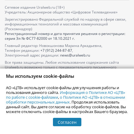
Сетевое издание Uralweb.ru (18+)
Учредитель: Акционерное общество «Цифровое Телевидение»
Зарегистрировано Федеральной службой по надзору в сфере связи,
информационных технологий и массовых коммуникаций
(Роскомнадзор)
Регистрационный номер и дата принятия решения о регистрации:
серия
Эл № ФС77-82000
от 18.10.2021 г.
Главный редактор: Новокшонова Марина Аркадьевна,
Телефон редакции:
+7 (912) 244-87-87
,
Электронный адрес редакции:
news@uralweb.ru
Все права защищены. Любое использование содержания сайта
Uralweb.ru возможно только с предварительного письменного
согласия АО «ЦТВ».
Мы используем cookie-файлы
По вопросам размещения рекламы обращайтесь по тел.
+7 (912) 244-
87-87
,
adv@uralweb.ru
АО «ЦТВ» использует cookie-файлы для улучшения работы и
По вопросам размещения информации в разделе «Афиша»
пользования данного сайта.
Информация о Политике АО «ЦТВ»
afisha@uralweb.ru
по работе с cookie-файлами
,
о Политике АО «ЦТВ» в отношении
обработки персональных данных
. Продолжая использовать
Пользовательское соглашение на использование сайта
данный сайт, Вы даете согласие на обработку cookie-файлов. Вы
Политика АО «ЦТВ» в отношении обработки персональных данных
можете отключить cookie-файлы в настройках Вашего браузера.
Согласен
© 2006-
2026
Uralweb.ru
18+