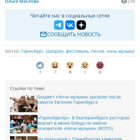
Ольга Маслова
239
Читайте нас в социальных сетях
СООБЩИТЬ НОВОСТЬ
Метки:
Горенбург
,
Шахрин
,
фестиваль
,
песня
,
ночь музыки
2
0
0
0
0
Ссылки по теме:
Бюджет «Ночи музыки» урезали после
смерти Евгения Горенбурга
«Горенбургер». В Екатеринбурге ресторан
вернет в меню блюдо по имени
основателя «Ночи музыки» (ФОТО)
На прощании с Горенбургом заметили