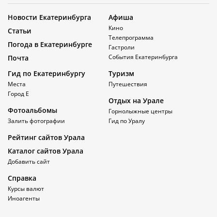
Новости Екатеринбурга
Афиша
Кино
Статьи
Телепрограмма
Погода в Екатеринбурге
Гастроли
События Екатеринбурга
Почта
Гид по Екатеринбургу
Туризм
Места
Путешествия
Город Е
Отдых на Урале
Фотоальбомы
Горнолыжные центры
Залить фотографии
Гид по Уралу
Рейтинг сайтов Урала
Каталог сайтов Урала
Добавить сайт
Справка
Курсы валют
Иноагенты