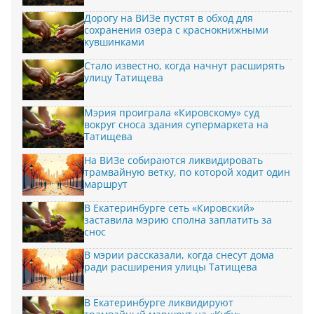
Дорогу на ВИЗе пустят в обход для
сохранения озера с краснокнижными
кувшинками
Стало известно, когда начнут расширять
улицу Татищева
Мэрия проиграла «Кировскому» суд
вокруг сноса здания супермаркета на
Татищева
На ВИЗе собираются ликвидировать
трамвайную ветку, по которой ходит один
маршрут
В Екатеринбурге сеть «Кировский»
заставила мэрию сполна заплатить за
снос
В мэрии рассказали, когда снесут дома
ради расширения улицы Татищева
В Екатеринбурге ликвидируют