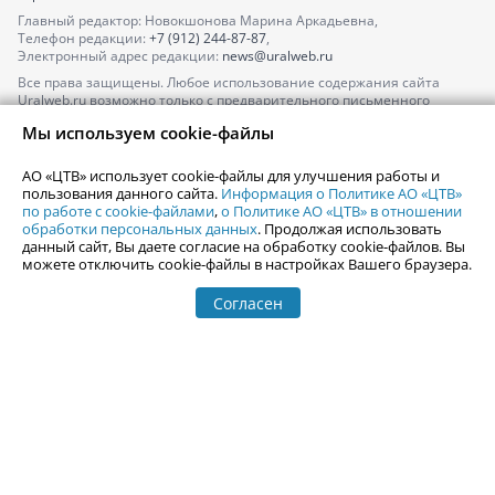
Главный редактор: Новокшонова Марина Аркадьевна,
Телефон редакции:
+7 (912) 244-87-87
,
Электронный адрес редакции:
news@uralweb.ru
Все права защищены. Любое использование содержания сайта
Uralweb.ru возможно только с предварительного письменного
согласия АО «ЦТВ».
Мы используем cookie-файлы
По вопросам размещения рекламы обращайтесь по тел.
+7 (912) 244-
87-87
,
adv@uralweb.ru
АО «ЦТВ» использует cookie-файлы для улучшения работы и
По вопросам размещения информации в разделе «Афиша»
пользования данного сайта.
Информация о Политике АО «ЦТВ»
afisha@uralweb.ru
по работе с cookie-файлами
,
о Политике АО «ЦТВ» в отношении
обработки персональных данных
. Продолжая использовать
Пользовательское соглашение на использование сайта
данный сайт, Вы даете согласие на обработку cookie-файлов. Вы
Политика АО «ЦТВ» в отношении обработки персональных данных
можете отключить cookie-файлы в настройках Вашего браузера.
Согласен
© 2006-
2026
Uralweb.ru
18+