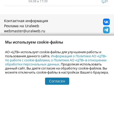
04.08 в 17:39
1
Контактная информация
Реклама на Uralweb
webmaster@uralweb.ru
Мы используем cookie-файлы
Новости Екатеринбурга
Афиша
Кино
Статьи
АО «ЦТВ» использует cookie-файлы для улучшения работы и
Телепрограмма
пользования данного сайта.
Информация о Политике АО «ЦТВ»
Погода в Екатеринбурге
по работе с cookie-файлами
,
о Политике АО «ЦТВ» в отношении
Гастроли
обработки персональных данных
. Продолжая использовать
События Екатеринбурга
Почта
данный сайт, Вы даете согласие на обработку cookie-файлов. Вы
можете отключить cookie-файлы в настройках Вашего браузера.
Гид по Екатеринбургу
Туризм
Места
Путешествия
Согласен
Город Е
Отдых на Урале
Фотоальбомы
Горнолыжные центры
Залить фотографии
Гид по Уралу
Рейтинг сайтов Урала