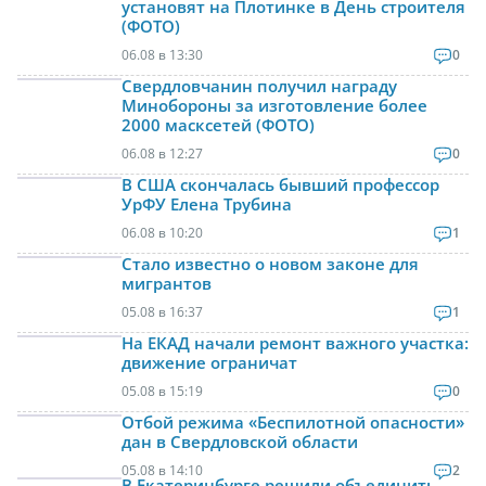
установят на Плотинке в День строителя
(ФОТО)
06.08 в 13:30
0
Свердловчанин получил награду
Минобороны за изготовление более
2000 масксетей (ФОТО)
06.08 в 12:27
0
В США скончалась бывший профессор
УрФУ Елена Трубина
06.08 в 10:20
1
Стало известно о новом законе для
мигрантов
05.08 в 16:37
1
На ЕКАД начали ремонт важного участка:
движение ограничат
05.08 в 15:19
0
Отбой режима «Беспилотной опасности»
дан в Свердловской области
05.08 в 14:10
2
В Екатеринбурге решили объединить