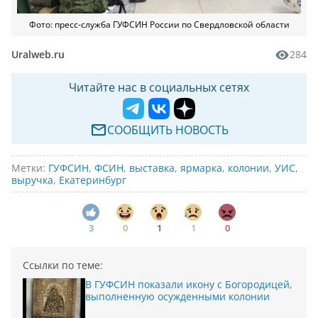
Фото: пресс-служба ГУФСИН России по Свердловской области
Uralweb.ru
284
Читайте нас в социальных сетях
СООБЩИТЬ НОВОСТЬ
Метки:
ГУФСИН
,
ФСИН
,
выставка
,
ярмарка
,
колонии
,
УИС
,
выручка
,
Екатеринбург
3
0
1
1
0
Ссылки по теме:
В ГУФСИН показали икону с Богородицей,
выполненную осужденными колонии