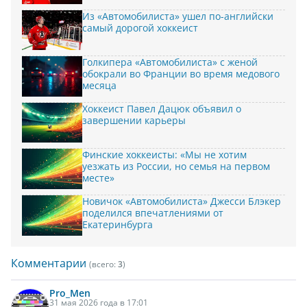
Из «Автомобилиста» ушел по-английски
самый дорогой хоккеист
Голкипера «Автомобилиста» с женой
обокрали во Франции во время медового
месяца
Хоккеист Павел Дацюк объявил о
завершении карьеры
Финские хоккеисты: «Мы не хотим
уезжать из России, но семья на первом
месте»
Новичок «Автомобилиста» Джесси Блэкер
поделился впечатлениями от
Екатеринбурга
Комментарии
(всего:
3
)
Pro_Men
31 мая 2026 года в 17:01