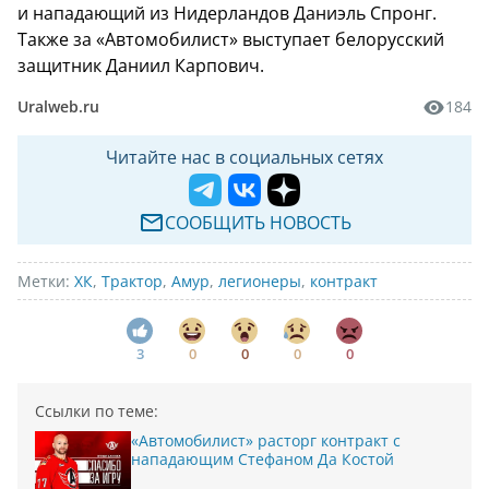
и нападающий из Нидерландов Даниэль Спронг.
Также за «Автомобилист» выступает белорусский
защитник Даниил Карпович.
Uralweb.ru
184
Читайте нас в социальных сетях
СООБЩИТЬ НОВОСТЬ
Метки:
ХК
,
Трактор
,
Амур
,
легионеры
,
контракт
3
0
0
0
0
Ссылки по теме:
«Автомобилист» расторг контракт с
нападающим Стефаном Да Костой