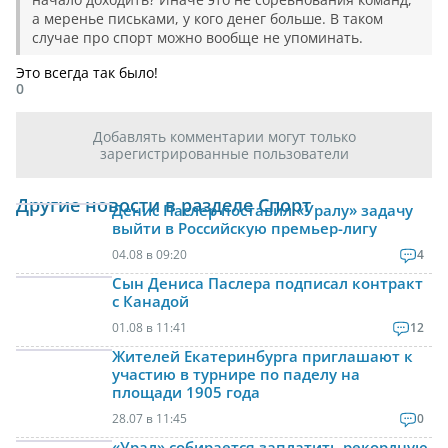
а меренье письками, у кого денег больше. В таком
случае про спорт можно вообще не упоминать.
Это всегда так было!
0
Добавлять комментарии могут только
зарегистрированные пользователи
Другие новости в разделе Спорт
Денис Паслер поставил «Уралу» задачу
выйти в Российскую премьер-лигу
04.08 в 09:20
4
Сын Дениса Паслера подписал контракт
с Канадой
01.08 в 11:41
12
Жителей Екатеринбурга приглашают к
участию в турнире по паделу на
площади 1905 года
28.07 в 11:45
0
«Урал» собирается заплатить рекордную