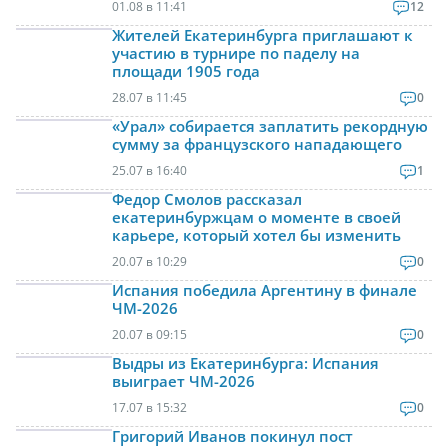
01.08 в 11:41
12
Жителей Екатеринбурга приглашают к
участию в турнире по паделу на
площади 1905 года
28.07 в 11:45
0
«Урал» собирается заплатить рекордную
сумму за французского нападающего
25.07 в 16:40
1
Федор Смолов рассказал
екатеринбуржцам о моменте в своей
карьере, который хотел бы изменить
20.07 в 10:29
0
Испания победила Аргентину в финале
ЧМ-2026
20.07 в 09:15
0
Выдры из Екатеринбурга: Испания
выиграет ЧМ-2026
17.07 в 15:32
0
Григорий Иванов покинул пост