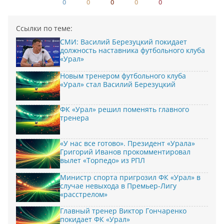
0
0
0
0
0
Ссылки по теме:
СМИ: Василий Березуцкий покидает
должность наставника футбольного клуба
«Урал»
Новым тренером футбольного клуба
«Урал» стал Василий Березуцкий
ФК «Урал» решил поменять главного
тренера
«У нас все готово». Президент «Урала»
Григорий Иванов прокомментировал
вылет «Торпедо» из РПЛ
Министр спорта пригрозил ФК «Урал» в
случае невыхода в Премьер-Лигу
«расстрелом»
Главный тренер Виктор Гончаренко
покидает ФК «Урал»