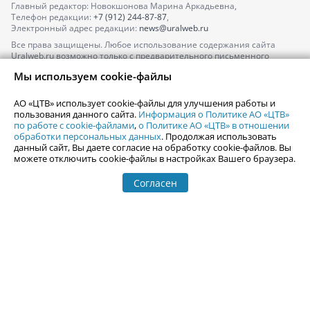
Главный редактор: Новокшонова Марина Аркадьевна,
Телефон редакции:
+7 (912) 244-87-87
,
Электронный адрес редакции:
news@uralweb.ru
Все права защищены. Любое использование содержания сайта
Uralweb.ru возможно только с предварительного письменного
согласия АО «ЦТВ».
Мы используем cookie-файлы
По вопросам размещения рекламы обращайтесь по тел.
+7 (912) 244-
87-87
,
adv@uralweb.ru
АО «ЦТВ» использует cookie-файлы для улучшения работы и
По вопросам размещения информации в разделе «Афиша»
пользования данного сайта.
Информация о Политике АО «ЦТВ»
afisha@uralweb.ru
по работе с cookie-файлами
,
о Политике АО «ЦТВ» в отношении
обработки персональных данных
. Продолжая использовать
Пользовательское соглашение на использование сайта
данный сайт, Вы даете согласие на обработку cookie-файлов. Вы
Политика АО «ЦТВ» в отношении обработки персональных данных
можете отключить cookie-файлы в настройках Вашего браузера.
Согласен
© 2006-
2026
Uralweb.ru
18+