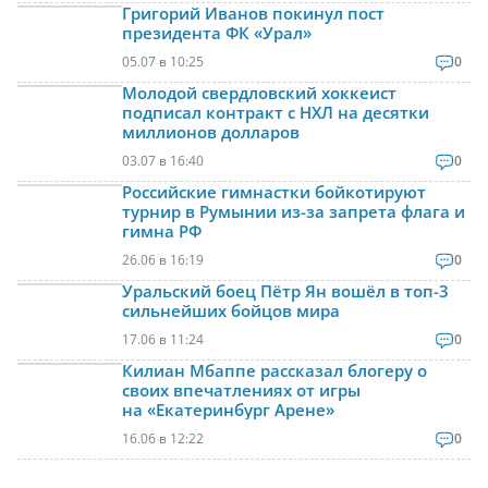
Григорий Иванов покинул пост
президента ФК «Урал»
05.07 в 10:25
0
Молодой свердловский хоккеист
подписал контракт с НХЛ на десятки
миллионов долларов
03.07 в 16:40
0
Российские гимнастки бойкотируют
турнир в Румынии из-за запрета флага и
гимна РФ
26.06 в 16:19
0
Уральский боец Пётр Ян вошёл в топ-3
сильнейших бойцов мира
17.06 в 11:24
0
Килиан Мбаппе рассказал блогеру о
своих впечатлениях от игры
на «Екатеринбург Арене»
16.06 в 12:22
0