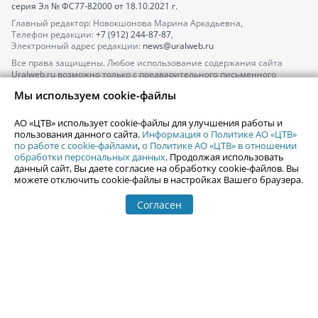
серия
Эл № ФС77-82000
от 18.10.2021 г.
Главный редактор: Новокшонова Марина Аркадьевна,
Телефон редакции:
+7 (912) 244-87-87
,
Электронный адрес редакции:
news@uralweb.ru
Все права защищены. Любое использование содержания сайта
Uralweb.ru возможно только с предварительного письменного
согласия АО «ЦТВ».
Мы используем cookie-файлы
По вопросам размещения рекламы обращайтесь по тел.
+7 (912) 244-
87-87
,
adv@uralweb.ru
АО «ЦТВ» использует cookie-файлы для улучшения работы и
По вопросам размещения информации в разделе «Афиша»
пользования данного сайта.
Информация о Политике АО «ЦТВ»
afisha@uralweb.ru
по работе с cookie-файлами
,
о Политике АО «ЦТВ» в отношении
обработки персональных данных
. Продолжая использовать
Пользовательское соглашение на использование сайта
данный сайт, Вы даете согласие на обработку cookie-файлов. Вы
Политика АО «ЦТВ» в отношении обработки персональных данных
можете отключить cookie-файлы в настройках Вашего браузера.
Согласен
© 2006-
2026
Uralweb.ru
18+