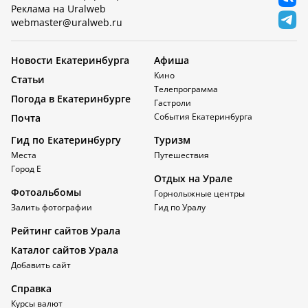
Реклама на Uralweb
webmaster@uralweb.ru
Новости Екатеринбурга
Афиша
Кино
Статьи
Телепрограмма
Погода в Екатеринбурге
Гастроли
События Екатеринбурга
Почта
Гид по Екатеринбургу
Туризм
Места
Путешествия
Город Е
Отдых на Урале
Фотоальбомы
Горнолыжные центры
Залить фотографии
Гид по Уралу
Рейтинг сайтов Урала
Каталог сайтов Урала
Добавить сайт
Справка
Курсы валют