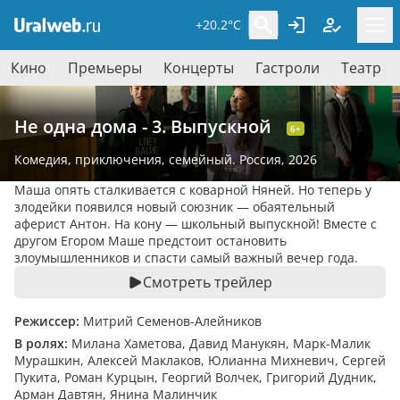
+20.2°C
Кино
Премьеры
Концерты
Гастроли
Театр
Не одна дома - 3. Выпускной
6+
Комедия
,
приключения
,
семейный
. Россия, 2026
Маша опять сталкивается с коварной Няней. Но теперь у
злодейки появился новый союзник — обаятельный
аферист Антон. На кону — школьный выпускной! Вместе с
другом Егором Маше предстоит остановить
злоумышленников и спасти самый важный вечер года.
Смотреть трейлер
Режиссер:
Митрий Семенов-Алейников
В ролях:
Милана Хаметова, Давид Манукян, Марк-Малик
Мурашкин, Алексей Маклаков, Юлианна Михневич, Сергей
Пукита, Роман Курцын, Георгий Волчек, Григорий Дудник,
Арман Давтян, Янина Малинчик