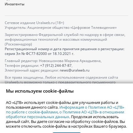
Иноагенты
Сетевое издание Uralweb.ru (18+)
Учредитель: Акционерное общество «Цифровое Телевидение»
Зарегистрировано Федеральной службой по надзору в сфере связи,
информационных технологий и массовых коммуникаций
(Роскомнадзор)
Регистрационный номер и дата принятия решения о регистрации:
серия
Эл № ФС77-82000
от 18.10.2021 г.
Главный редактор: Новокшонова Марина Аркадьевна,
Телефон редакции:
+7 (912) 244-87-87
,
Электронный адрес редакции:
news@uralweb.ru
Все права защищены. Любое использование содержания сайта
Uralweb.ru возможно только с предварительного письменного
согласия АО «ЦТВ».
Мы используем cookie-файлы
По вопросам размещения рекламы обращайтесь по тел.
+7 (912) 244-
87-87
,
adv@uralweb.ru
АО «ЦТВ» использует cookie-файлы для улучшения работы и
По вопросам размещения информации в разделе «Афиша»
пользования данного сайта.
Информация о Политике АО «ЦТВ»
afisha@uralweb.ru
по работе с cookie-файлами
,
о Политике АО «ЦТВ» в отношении
обработки персональных данных
. Продолжая использовать
Пользовательское соглашение на использование сайта
данный сайт, Вы даете согласие на обработку cookie-файлов. Вы
Политика АО «ЦТВ» в отношении обработки персональных данных
можете отключить cookie-файлы в настройках Вашего браузера.