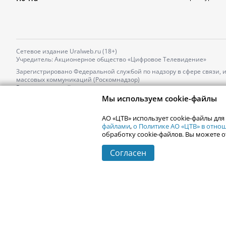
Сетевое издание Uralweb.ru (18+)
Учредитель: Акционерное общество «Цифровое Телевидение»
Зарегистрировано Федеральной службой по надзору в сфере связи,
массовых коммуникаций (Роскомнадзор)
Регистрационный номер и дата принятия решения о регистрации: 
от 18.10.2021 г.
Мы используем cookie-файлы
Главный редактор: Новокшонова Марина Аркадьевна,
Телефон редакции:
+7 (912) 244-87-87
,
АО «ЦТВ» использует cookie-файлы для
Электронный адрес редакции:
news@uralweb.ru
файлами
,
о Политике АО «ЦТВ» в отн
обработку cookie-файлов. Вы можете о
Согласен
© 2006-
2026
Uralweb.ru
Екатеринбург