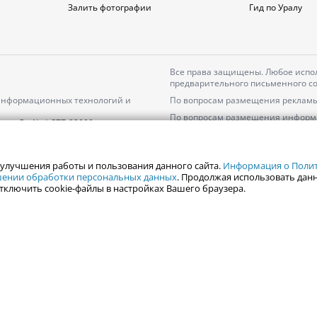
Залить фотографии
Гид по Уралу
Все права защищены. Любое испол
предварительного письменного со
 информационных технологий и
По вопросам размещения рекламы
По вопросам размещения информ
серия
Эл № ФС77-82000
Пользовательское соглашение на
Политика АО «ЦТВ» в отношении 
 улучшения работы и пользования данного сайта.
Информация о Полити
ошении обработки персональных данных
. Продолжая использовать данн
тключить cookie-файлы в настройках Вашего браузера.