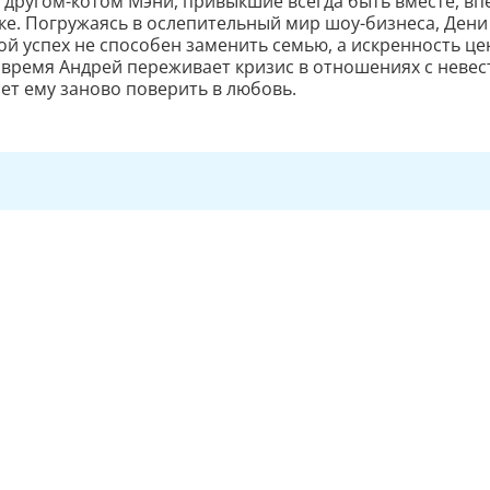
с другом-котом Мэни, привыкшие всегда быть вместе, в
ке. Погружаясь в ослепительный мир шоу-бизнеса, Ден
ой успех не способен заменить семью, а искренность ц
е время Андрей переживает кризис в отношениях с невес
ет ему заново поверить в любовь.