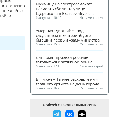
первые
Мужчину на электросамокате 
и постепенно
насмерть сбили на улице 
еннее любых
Щербакова в Екатеринбурге 
той, и
(ФОТО)
6 августа в 10:40
4
комментария
Умер находившийся под 
следствием в Екатеринбурге 
бывший первый «зам» министра 
ЖКХ Смирнова
6 августа в 15:00
2
комментария
Дипломат призвал россиян 
готовиться к затяжной войне
6 августа в 17:10
1
комментарий
В Нижнем Тагиле раскрыли имя 
главного артиста на День города
6 августа в 16:20
2
комментария
Uralweb.ru в социальных сетях