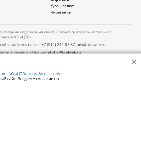
Курсы валют
Иноагенты
ьзование содержания сайта Uralweb.ru возможно только с
гласия АО «ЦТВ».
 обращайтесь по тел.
+7 (912) 244-87-87
,
adv@uralweb.ru
ации в разделе «Афиша»
afisha@uralweb.ru
 использование сайта
обработки персональных данных
ке АО «ЦТВ» по работе с cookie-
ый сайт, Вы даете согласие на
18+