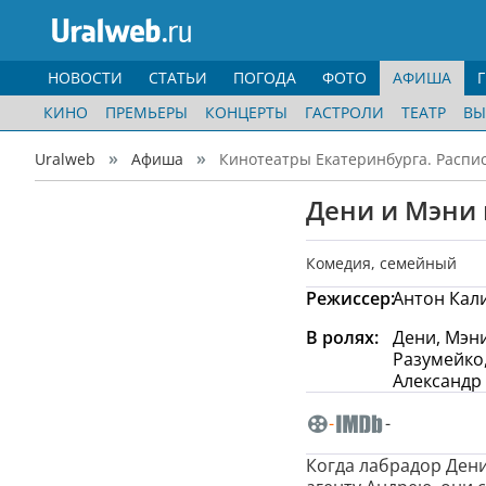
НОВОСТИ
СТАТЬИ
ПОГОДА
ФОТО
АФИША
КИНО
ПРЕМЬЕРЫ
КОНЦЕРТЫ
ГАСТРОЛИ
ТЕАТР
ВЫ
Uralweb
Афиша
Кинотеатры Екатеринбурга. Распи
Дени и Мэни 
Комедия
,
семейный
Режиссер:
Антон Кал
В ролях:
Дени, Мэни
Разумейко,
Александр
-
-
Когда лабрадор Дени