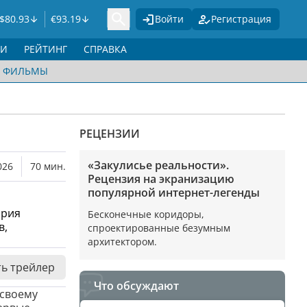
$
80.93
€
93.19
Войти
Регистрация
ГИ
РЕЙТИНГ
СПРАВКА
ФИЛЬМЫ
РЕЦЕНЗИИ
«Закулисье реальности».
026
70 мин.
Рецензия на экранизацию
популярной интернет-легенды
ория
Бесконечные коридоры,
в,
спроектированные безумным
архитектором.
ь трейлер
Что обсуждают
 своему