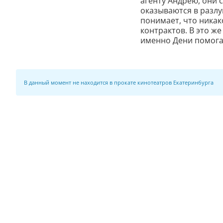
агенту Андрею, они 
оказываются в разлу
понимает, что никак
контрактов. В это ж
именно Дени помога
В данный момент не находится в прокате кинотеатров Екатеринбурга