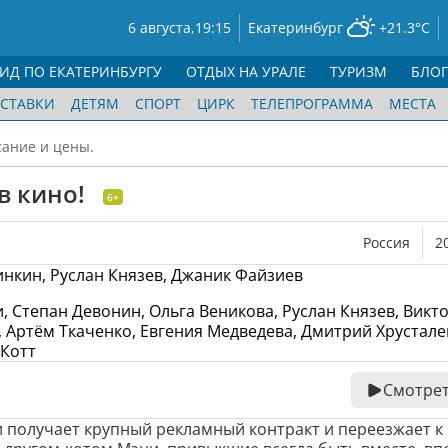
6 августа,
19:15
Екатеринбург
+21.3°C
ГИД ПО ЕКАТЕРИНБУРГУ
ОТДЫХ НА УРАЛЕ
ТУРИЗМ
БЛО
СТАВКИ
ДЕТЯМ
СПОРТ
ЦИРК
ТЕЛЕПРОГРАММА
МЕСТА
сание и цены.
в кино!
6+
Россия
2
инкин, Руслан Князев, Джаник Файзиев
, Степан Девонин, Ольга Веникова, Руслан Князев, Викт
 Артём Ткаченко, Евгения Медведева, Дмитрий Хрустале
 Котт
Смотрет
 получает крупный рекламный контракт и переезжает к