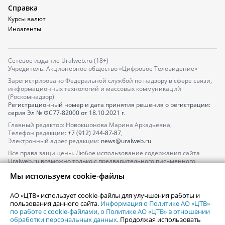
Справка
Курсы валют
Иноагенты
Сетевое издание Uralweb.ru (18+)
Учредитель: Акционерное общество «Цифровое Телевидение»
Зарегистрировано Федеральной службой по надзору в сфере связи,
информационных технологий и массовых коммуникаций
(Роскомнадзор)
Регистрационный номер и дата принятия решения о регистрации:
серия
Эл № ФС77-82000
от 18.10.2021 г.
Главный редактор: Новокшонова Марина Аркадьевна,
Телефон редакции:
+7 (912) 244-87-87
,
Электронный адрес редакции:
news@uralweb.ru
Все права защищены. Любое использование содержания сайта
Uralweb.ru возможно только с предварительного письменного
согласия АО «ЦТВ».
Мы используем cookie-файлы
По вопросам размещения рекламы обращайтесь по тел.
+7 (912) 244-
87-87
,
adv@uralweb.ru
АО «ЦТВ» использует cookie-файлы для улучшения работы и
По вопросам размещения информации в разделе «Афиша»
пользования данного сайта.
Информация о Политике АО «ЦТВ»
afisha@uralweb.ru
по работе с cookie-файлами
,
о Политике АО «ЦТВ» в отношении
обработки персональных данных
. Продолжая использовать
Пользовательское соглашение на использование сайта