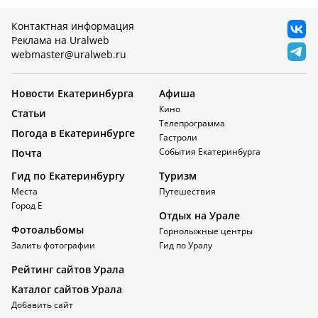
Контактная информация
Реклама на Uralweb
webmaster@uralweb.ru
Новости Екатеринбурга
Афиша
Кино
Статьи
Телепрограмма
Погода в Екатеринбурге
Гастроли
События Екатеринбурга
Почта
Гид по Екатеринбургу
Туризм
Места
Путешествия
Город Е
Отдых на Урале
Фотоальбомы
Горнолыжные центры
Залить фотографии
Гид по Уралу
Рейтинг сайтов Урала
Каталог сайтов Урала
Добавить сайт