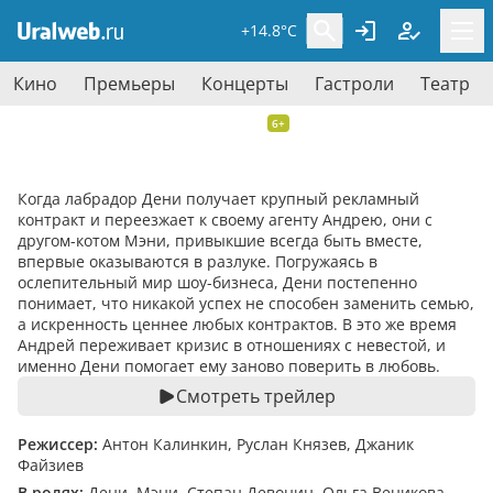
+14.8°C
Кино
Премьеры
Концерты
Гастроли
Театр
Дени и Мэни в кино!
6+
Комедия
,
семейный
. Россия, 2026,
70 мин.
Когда лабрадор Дени получает крупный рекламный
контракт и переезжает к своему агенту Андрею, они с
другом-котом Мэни, привыкшие всегда быть вместе,
впервые оказываются в разлуке. Погружаясь в
ослепительный мир шоу-бизнеса, Дени постепенно
понимает, что никакой успех не способен заменить семью,
а искренность ценнее любых контрактов. В это же время
Андрей переживает кризис в отношениях с невестой, и
именно Дени помогает ему заново поверить в любовь.
Смотреть трейлер
Режиссер:
Антон Калинкин, Руслан Князев, Джаник
Файзиев
В ролях:
Дени, Мэни, Степан Девонин, Ольга Веникова,