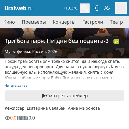
+19.3°C
Кино
Премьеры
Концерты
Гастроли
Театр
Три богатыря. Ни дня без подвига-3
6+
Мультфильм
. Россия, 2026
Покой трем богатырям только снится, да и некогда спать,
покуда дел невпроворот. Для начала нужно вернуть Князю
волшебную ель, исполняющую желания, снять с Коня
Юлия любовные чары Бабы Яги и поставить на место
одного зазнавшегося пенька, который метит в главные
Читать далее
фавориты Князя. И вот так день и ночь, без отдыха и сна
несут они на своих плечах целый город со всеми его
Смотреть трейлер
жителями. Причем в самом прямом смысле! Главное,
чтобы не уронили!
Режиссер:
Екатерина Салабай, Анна Миронова
0.0
0.0