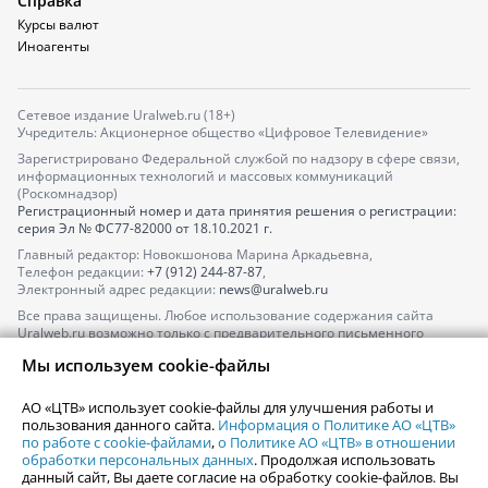
Справка
Курсы валют
Иноагенты
Сетевое издание Uralweb.ru (18+)
Учредитель: Акционерное общество «Цифровое Телевидение»
Зарегистрировано Федеральной службой по надзору в сфере связи,
информационных технологий и массовых коммуникаций
(Роскомнадзор)
Регистрационный номер и дата принятия решения о регистрации:
серия
Эл № ФС77-82000
от 18.10.2021 г.
Главный редактор: Новокшонова Марина Аркадьевна,
Телефон редакции:
+7 (912) 244-87-87
,
Электронный адрес редакции:
news@uralweb.ru
Все права защищены. Любое использование содержания сайта
Uralweb.ru возможно только с предварительного письменного
согласия АО «ЦТВ».
Мы используем cookie-файлы
По вопросам размещения рекламы обращайтесь по тел.
+7 (912) 244-
87-87
,
adv@uralweb.ru
АО «ЦТВ» использует cookie-файлы для улучшения работы и
По вопросам размещения информации в разделе «Афиша»
пользования данного сайта.
Информация о Политике АО «ЦТВ»
afisha@uralweb.ru
по работе с cookie-файлами
,
о Политике АО «ЦТВ» в отношении
обработки персональных данных
. Продолжая использовать
Пользовательское соглашение на использование сайта
данный сайт, Вы даете согласие на обработку cookie-файлов. Вы