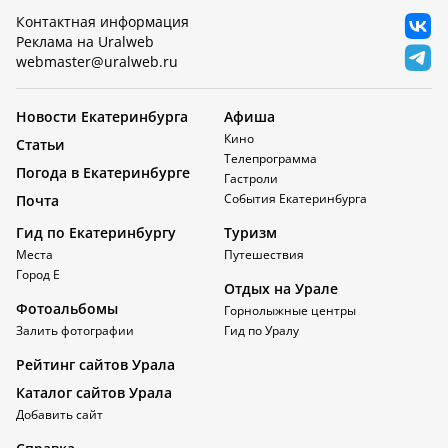
Контактная информация
Реклама на Uralweb
webmaster@uralweb.ru
Новости Екатеринбурга
Афиша
Кино
Статьи
Телепрограмма
Погода в Екатеринбурге
Гастроли
События Екатеринбурга
Почта
Гид по Екатеринбургу
Туризм
Места
Путешествия
Город Е
Отдых на Урале
Фотоальбомы
Горнолыжные центры
Залить фотографии
Гид по Уралу
Рейтинг сайтов Урала
Каталог сайтов Урала
Добавить сайт