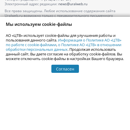
Электронный адрес редакции:
news@uralweb.ru
Все права защищены. Любое использование содержания сайта
Uralweb.ru возможно только с предварительного письменного
согласия АО «ЦТВ».
Мы используем cookie-файлы
По вопросам размещения рекламы обращайтесь по тел.
+7 (912) 244-
87-87
,
adv@uralweb.ru
АО «ЦТВ» использует cookie-файлы для улучшения работы и
По вопросам размещения информации в разделе «Афиша»
пользования данного сайта.
Информация о Политике АО «ЦТВ»
afisha@uralweb.ru
по работе с cookie-файлами
,
о Политике АО «ЦТВ» в отношении
обработки персональных данных
. Продолжая использовать
Пользовательское соглашение на использование сайта
данный сайт, Вы даете согласие на обработку cookie-файлов. Вы
Политика АО «ЦТВ» в отношении обработки персональных данных
можете отключить cookie-файлы в настройках Вашего браузера.
Согласен
© 2006-
2026
Uralweb.ru
18+