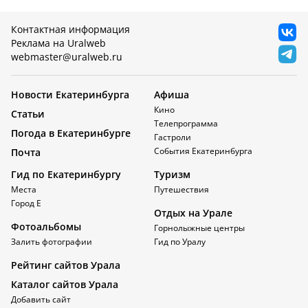
Контактная информация
Реклама на Uralweb
webmaster@uralweb.ru
Новости Екатеринбурга
Афиша
Кино
Статьи
Телепрограмма
Погода в Екатеринбурге
Гастроли
События Екатеринбурга
Почта
Гид по Екатеринбургу
Туризм
Места
Путешествия
Город Е
Отдых на Урале
Фотоальбомы
Горнолыжные центры
Залить фотографии
Гид по Уралу
Рейтинг сайтов Урала
Каталог сайтов Урала
Добавить сайт