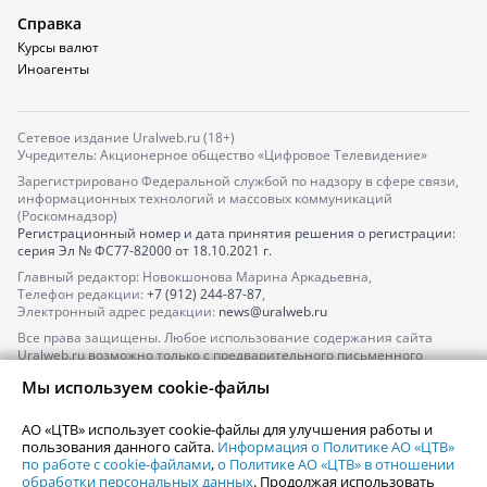
Справка
Курсы валют
Иноагенты
Сетевое издание Uralweb.ru (18+)
Учредитель: Акционерное общество «Цифровое Телевидение»
Зарегистрировано Федеральной службой по надзору в сфере связи,
информационных технологий и массовых коммуникаций
(Роскомнадзор)
Регистрационный номер и дата принятия решения о регистрации:
серия
Эл № ФС77-82000
от 18.10.2021 г.
Главный редактор: Новокшонова Марина Аркадьевна,
Телефон редакции:
+7 (912) 244-87-87
,
Электронный адрес редакции:
news@uralweb.ru
Все права защищены. Любое использование содержания сайта
Uralweb.ru возможно только с предварительного письменного
согласия АО «ЦТВ».
Мы используем cookie-файлы
По вопросам размещения рекламы обращайтесь по тел.
+7 (912) 244-
87-87
,
adv@uralweb.ru
АО «ЦТВ» использует cookie-файлы для улучшения работы и
По вопросам размещения информации в разделе «Афиша»
пользования данного сайта.
Информация о Политике АО «ЦТВ»
afisha@uralweb.ru
по работе с cookie-файлами
,
о Политике АО «ЦТВ» в отношении
обработки персональных данных
. Продолжая использовать
Пользовательское соглашение на использование сайта