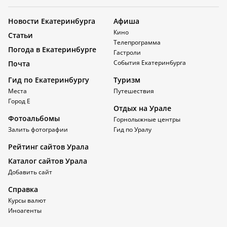
Новости Екатеринбурга
Афиша
Кино
Статьи
Телепрограмма
Погода в Екатеринбурге
Гастроли
События Екатеринбурга
Почта
Гид по Екатеринбургу
Туризм
Места
Путешествия
Город Е
Отдых на Урале
Фотоальбомы
Горнолыжные центры
Залить фотографии
Гид по Уралу
Рейтинг сайтов Урала
Каталог сайтов Урала
Добавить сайт
Справка
Курсы валют
Иноагенты