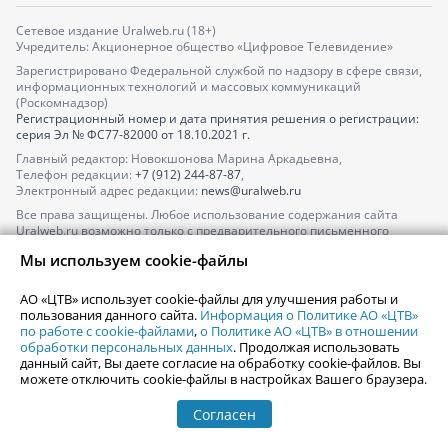
Сетевое издание Uralweb.ru (18+)
Учредитель: Акционерное общество «Цифровое Телевидение»
Зарегистрировано Федеральной службой по надзору в сфере связи,
информационных технологий и массовых коммуникаций
(Роскомнадзор)
Регистрационный номер и дата принятия решения о регистрации:
серия
Эл № ФС77-82000
от 18.10.2021 г.
Главный редактор: Новокшонова Марина Аркадьевна,
Телефон редакции:
+7 (912) 244-87-87
,
Электронный адрес редакции:
news@uralweb.ru
Все права защищены. Любое использование содержания сайта
Uralweb.ru возможно только с предварительного письменного
согласия АО «ЦТВ».
Мы используем cookie-файлы
По вопросам размещения рекламы обращайтесь по тел.
+7 (912) 244-
87-87
,
adv@uralweb.ru
АО «ЦТВ» использует cookie-файлы для улучшения работы и
По вопросам размещения информации в разделе «Афиша»
пользования данного сайта.
Информация о Политике АО «ЦТВ»
afisha@uralweb.ru
по работе с cookie-файлами
,
о Политике АО «ЦТВ» в отношении
обработки персональных данных
. Продолжая использовать
Пользовательское соглашение на использование сайта
данный сайт, Вы даете согласие на обработку cookie-файлов. Вы
Политика АО «ЦТВ» в отношении обработки персональных данных
можете отключить cookie-файлы в настройках Вашего браузера.
Согласен
© 2006-
2026
Uralweb.ru
18+