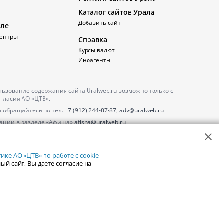
Каталог сайтов Урала
Добавить сайт
але
ентры
Справка
Курсы валют
Иноагенты
ьзование содержания сайта Uralweb.ru возможно только с
гласия АО «ЦТВ».
 обращайтесь по тел.
+7 (912) 244-87-87
,
adv@uralweb.ru
ации в разделе «Афиша»
afisha@uralweb.ru
 использование сайта
обработки персональных данных
ке АО «ЦТВ» по работе с cookie-
ый сайт, Вы даете согласие на
18+