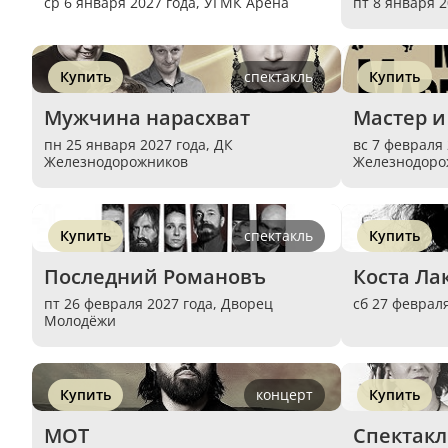
ср 6 января 2027 года,
УГМК Арена
пт 8 января 2
Купить
спектакль
Купить
Мужчина нарасхват
Мастер и
пн 25 января 2027 года,
ДК
вс 7 февраля
Железнодорожников
Железнодоро
Купить
спектакль
Купить
Последний Романовъ
Коста Ла
пт 26 февраля 2027 года,
Дворец
сб 27 феврал
Молодёжи
Купить
концерт
Купить
МОТ
Спектакл