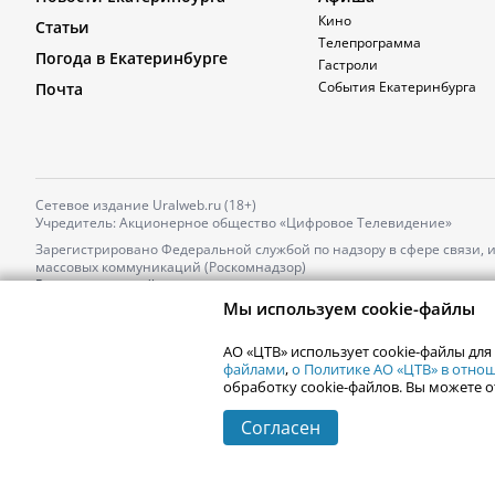
Кино
Статьи
Телепрограмма
Погода в Екатеринбурге
Гастроли
События Екатеринбурга
Почта
Сетевое издание Uralweb.ru (18+)
Учредитель: Акционерное общество «Цифровое Телевидение»
Зарегистрировано Федеральной службой по надзору в сфере связи,
массовых коммуникаций (Роскомнадзор)
Регистрационный номер и дата принятия решения о регистрации: 
от 18.10.2021 г.
Мы используем cookie-файлы
Главный редактор: Новокшонова Марина Аркадьевна,
Телефон редакции:
+7 (912) 244-87-87
,
АО «ЦТВ» использует cookie-файлы для
Электронный адрес редакции:
news@uralweb.ru
файлами
,
о Политике АО «ЦТВ» в отн
обработку cookie-файлов. Вы можете о
Согласен
© 2006-
2026
Uralweb.ru
Екатеринбург