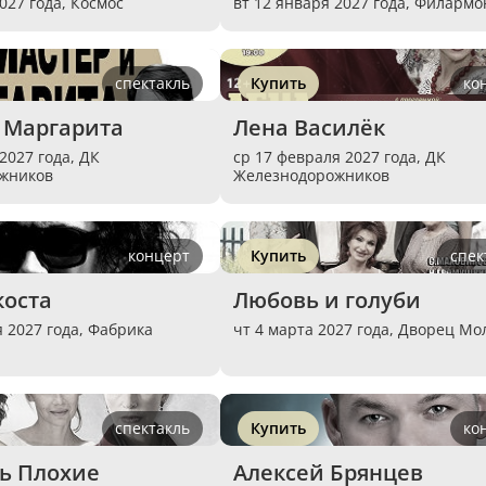
027 года,
Космос
вт 12 января 2027 года,
Филармо
спектакль
Купить
ко
 Маргарита
Лена Василёк
 2027 года,
ДК
ср 17 февраля 2027 года,
ДК
жников
Железнодорожников
концерт
Купить
спек
коста
Любовь и голуби
я 2027 года,
Фабрика
чт 4 марта 2027 года,
Дворец Мо
спектакль
Купить
ко
ь Плохие 
Алексей Брянцев