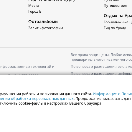
Места
Путешествия
Город Е
Отдых на Ур
Фотоальбомы
Горнолыжные ц
Залить фотографии
Гид по Уралу
Все права защищены. Любое испол
предварительного письменного со
 информационных технологий и
По вопросам размещения рекламы
По вопросам размещения информ
серия
Эл № ФС77-82000
Пользовательское соглашение на
Политика АО «ЦТВ» в отношении 
 улучшения работы и пользования данного сайта.
Информация о Полити
ошении обработки персональных данных
. Продолжая использовать данн
тключить cookie-файлы в настройках Вашего браузера.