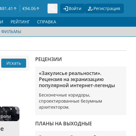
$
81.41
€
94.06
Войти
Регистрация
ГИ
РЕЙТИНГ
СПРАВКА
ФИЛЬМЫ
РЕЦЕНЗИИ
Искать
«Закулисье реальности».
Рецензия на экранизацию
популярной интернет-легенды
Бесконечные коридоры,
спроектированные безумным
архитектором.
троли
ПЛАНЫ НА ВЫХОДНЫЕ
ие