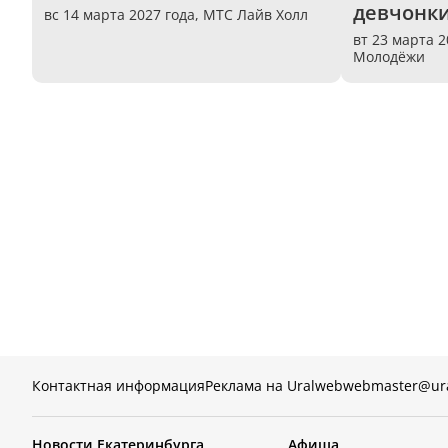
девчонк
вс 14 марта 2027 года,
МТС Лайв Холл
вт 23 марта 2
Молодёжи
Контактная информация
Реклама на Uralweb
webmaster@ur
Новости Екатеринбурга
Афиша