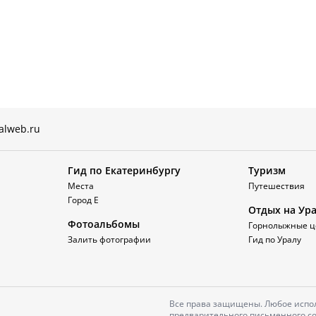
alweb.ru
Гид по Екатеринбургу
Туризм
Места
Путешествия
Город Е
Отдых на Ур
Фотоальбомы
Горнолыжные ц
Залить фотографии
Гид по Уралу
Все права защищены. Любое испол
предварительного письменного со