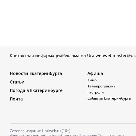
Контактная информация
Реклама на Uralweb
webmaster@ur
Новости Екатеринбурга
Афиша
Кино
Статьи
Телепрограмма
Погода в Екатеринбурге
Гастроли
События Екатеринбурга
Почта
Сетевое издание Uralweb.ru (18+)
Учредитель: Акционерное общество «Цифровое Телевидение»