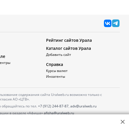
Рейтинг сайтов Урала
Каталог сайтов Урала
Добавить сайт
але
ентры
Справка
Курсы валют
Иноагенты
ьзование содержания сайта Uralweb.ru возможно только с
гласия АО «ЦТВ».
 обращайтесь по тел.
+7 (912) 244-87-87
,
adv@uralweb.ru
ации в разделе «Афиша»
afisha@uralweb.ru
 использование сайта
обработки персональных данных