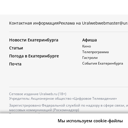
Контактная информация
Реклама на Uralweb
webmaster@ur
Новости Екатеринбурга
Афиша
Кино
Статьи
Телепрограмма
Погода в Екатеринбурге
Гастроли
События Екатеринбурга
Почта
Сетевое издание Uralweb.ru (18+)
Учредитель: Акционерное общество «Цифровое Телевидение»
Зарегистрировано Федеральной службой по надзору в сфере связи,
массовых коммуникаций (Роскомнадзор)
Регистрационный номер и дата принятия решения о регистрации: 
от 18.10.2021 г.
Мы используем cookie-файлы
Главный редактор: Новокшонова Марина Аркадьевна,