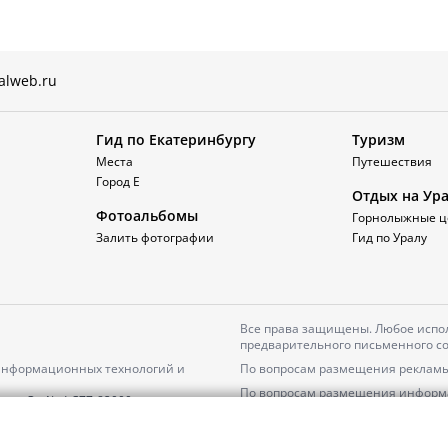
alweb.ru
Гид по Екатеринбургу
Туризм
Места
Путешествия
Город Е
Отдых на Ур
Фотоальбомы
Горнолыжные ц
Залить фотографии
Гид по Уралу
Все права защищены. Любое испол
предварительного письменного со
 информационных технологий и
По вопросам размещения рекламы
По вопросам размещения информ
серия
Эл № ФС77-82000
Пользовательское соглашение на
Политика АО «ЦТВ» в отношении 