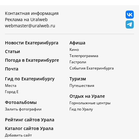
Контактная информация
Реклама на Uralweb
webmaster@uralweb.ru
Новости Екатеринбурга
Афиша
Кино
Статьи
Телепрограмма
Погода в Екатеринбурге
Гастроли
События Екатеринбурга
Почта
Гид по Екатеринбургу
Туризм
Места
Путешествия
Город Е
Отдых на Урале
Фотоальбомы
Горнолыжные центры
Залить фотографии
Гид по Уралу
Рейтинг сайтов Урала
Каталог сайтов Урала
Добавить сайт