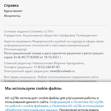
Справка
Курсы валют
Иноагенты
Сетевое издание Uralweb.ru (18+)
Учредитель: Акционерное общество «Цифровое Телевидение»
Зарегистрировано Федеральной службой по надзору в сфере связи,
информационных технологий и массовых коммуникаций
(Роскомнадзор)
Регистрационный номер и дата принятия решения о регистрации:
серия
Эл № ФС77-82000
от 18.10.2021 г.
Главный редактор: Новокшонова Марина Аркадьевна,
Телефон редакции:
+7 (912) 244-87-87
,
Электронный адрес редакции:
news@uralweb.ru
Все права защищены. Любое использование содержания сайта
Uralweb.ru возможно только с предварительного письменного
согласия АО «ЦТВ».
Мы используем cookie-файлы
По вопросам размещения рекламы обращайтесь по тел.
+7 (912) 244-
87-87
,
adv@uralweb.ru
АО «ЦТВ» использует cookie-файлы для улучшения работы и
По вопросам размещения информации в разделе «Афиша»
пользования данного сайта.
Информация о Политике АО «ЦТВ»
afisha@uralweb.ru
по работе с cookie-файлами
,
о Политике АО «ЦТВ» в отношении
обработки персональных данных
. Продолжая использовать
Пользовательское соглашение на использование сайта