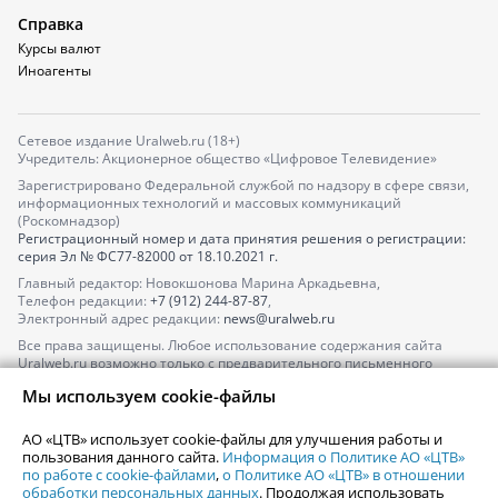
Справка
Курсы валют
Иноагенты
Сетевое издание Uralweb.ru (18+)
Учредитель: Акционерное общество «Цифровое Телевидение»
Зарегистрировано Федеральной службой по надзору в сфере связи,
информационных технологий и массовых коммуникаций
(Роскомнадзор)
Регистрационный номер и дата принятия решения о регистрации:
серия
Эл № ФС77-82000
от 18.10.2021 г.
Главный редактор: Новокшонова Марина Аркадьевна,
Телефон редакции:
+7 (912) 244-87-87
,
Электронный адрес редакции:
news@uralweb.ru
Все права защищены. Любое использование содержания сайта
Uralweb.ru возможно только с предварительного письменного
согласия АО «ЦТВ».
Мы используем cookie-файлы
По вопросам размещения рекламы обращайтесь по тел.
+7 (912) 244-
87-87
,
adv@uralweb.ru
АО «ЦТВ» использует cookie-файлы для улучшения работы и
По вопросам размещения информации в разделе «Афиша»
пользования данного сайта.
Информация о Политике АО «ЦТВ»
afisha@uralweb.ru
по работе с cookie-файлами
,
о Политике АО «ЦТВ» в отношении
обработки персональных данных
. Продолжая использовать
Пользовательское соглашение на использование сайта