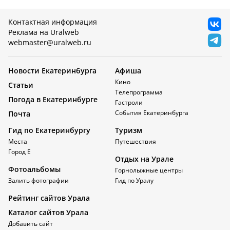
Контактная информация
Реклама на Uralweb
webmaster@uralweb.ru
Новости Екатеринбурга
Афиша
Кино
Статьи
Телепрограмма
Погода в Екатеринбурге
Гастроли
События Екатеринбурга
Почта
Гид по Екатеринбургу
Туризм
Места
Путешествия
Город Е
Отдых на Урале
Фотоальбомы
Горнолыжные центры
Залить фотографии
Гид по Уралу
Рейтинг сайтов Урала
Каталог сайтов Урала
Добавить сайт