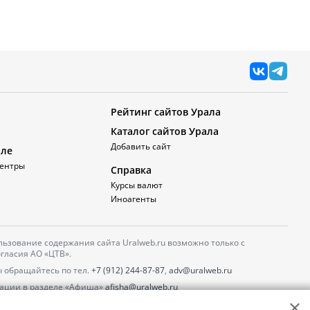
Рейтинг сайтов Урала
Каталог сайтов Урала
Добавить сайт
але
ентры
Справка
Курсы валют
Иноагенты
ьзование содержания сайта Uralweb.ru возможно только с
гласия АО «ЦТВ».
 обращайтесь по тел.
+7 (912) 244-87-87
,
adv@uralweb.ru
ации в разделе «Афиша»
afisha@uralweb.ru
 использование сайта