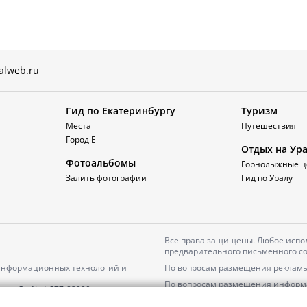
alweb.ru
Гид по Екатеринбургу
Туризм
Места
Путешествия
Город Е
Отдых на Ур
Фотоальбомы
Горнолыжные ц
Залить фотографии
Гид по Уралу
Все права защищены. Любое испол
предварительного письменного со
 информационных технологий и
По вопросам размещения рекламы
По вопросам размещения информ
серия
Эл № ФС77-82000
Пользовательское соглашение на