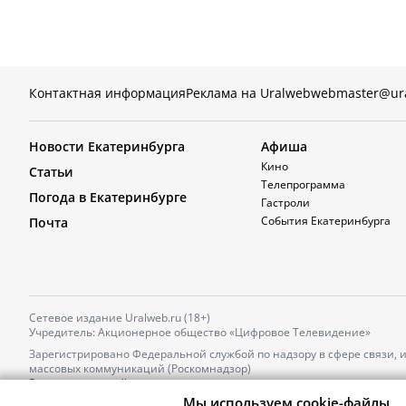
Контактная информация
Реклама на Uralweb
webmaster@ur
Новости Екатеринбурга
Афиша
Кино
Статьи
Телепрограмма
Погода в Екатеринбурге
Гастроли
События Екатеринбурга
Почта
Сетевое издание Uralweb.ru (18+)
Учредитель: Акционерное общество «Цифровое Телевидение»
Зарегистрировано Федеральной службой по надзору в сфере связи,
массовых коммуникаций (Роскомнадзор)
Регистрационный номер и дата принятия решения о регистрации: 
от 18.10.2021 г.
Мы используем cookie-файлы