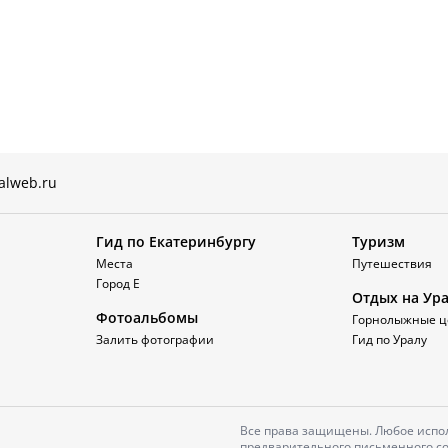
alweb.ru
Гид по Екатеринбургу
Туризм
Места
Путешествия
Город Е
Отдых на Ур
Фотоальбомы
Горнолыжные ц
Залить фотографии
Гид по Уралу
Все права защищены. Любое испол
предварительного письменного со