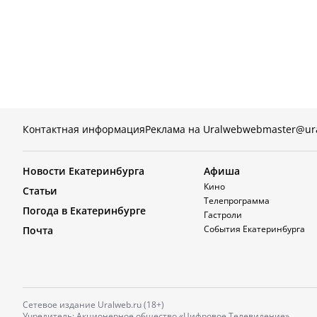
Контактная информация
Реклама на Uralweb
webmaster@ur
Новости Екатеринбурга
Афиша
Кино
Статьи
Телепрограмма
Погода в Екатеринбурге
Гастроли
События Екатеринбурга
Почта
Сетевое издание Uralweb.ru (18+)
Учредитель: Акционерное общество «Цифровое Телевидение»