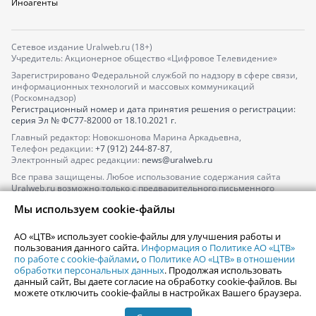
Иноагенты
Сетевое издание Uralweb.ru (18+)
Учредитель: Акционерное общество «Цифровое Телевидение»
Зарегистрировано Федеральной службой по надзору в сфере связи,
информационных технологий и массовых коммуникаций
(Роскомнадзор)
Регистрационный номер и дата принятия решения о регистрации:
серия
Эл № ФС77-82000
от 18.10.2021 г.
Главный редактор: Новокшонова Марина Аркадьевна,
Телефон редакции:
+7 (912) 244-87-87
,
Электронный адрес редакции:
news@uralweb.ru
Все права защищены. Любое использование содержания сайта
Uralweb.ru возможно только с предварительного письменного
согласия АО «ЦТВ».
Мы используем cookie-файлы
По вопросам размещения рекламы обращайтесь по тел.
+7 (912) 244-
87-87
,
adv@uralweb.ru
АО «ЦТВ» использует cookie-файлы для улучшения работы и
По вопросам размещения информации в разделе «Афиша»
пользования данного сайта.
Информация о Политике АО «ЦТВ»
afisha@uralweb.ru
по работе с cookie-файлами
,
о Политике АО «ЦТВ» в отношении
обработки персональных данных
. Продолжая использовать
Пользовательское соглашение на использование сайта
данный сайт, Вы даете согласие на обработку cookie-файлов. Вы
Политика АО «ЦТВ» в отношении обработки персональных данных
можете отключить cookie-файлы в настройках Вашего браузера.