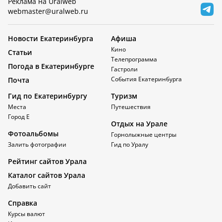
Реклама на Uralweb
webmaster@uralweb.ru
Новости Екатеринбурга
Афиша
Кино
Статьи
Телепрограмма
Погода в Екатеринбурге
Гастроли
События Екатеринбурга
Почта
Гид по Екатеринбургу
Туризм
Места
Путешествия
Город Е
Отдых на Урале
Фотоальбомы
Горнолыжные центры
Залить фотографии
Гид по Уралу
Рейтинг сайтов Урала
Каталог сайтов Урала
Добавить сайт
Справка
Курсы валют