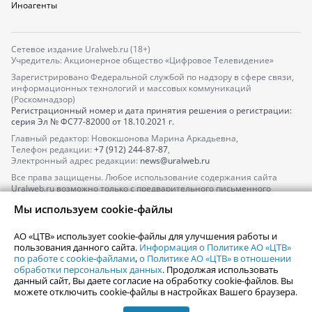
Иноагенты
Сетевое издание Uralweb.ru (18+)
Учредитель: Акционерное общество «Цифровое Телевидение»
Зарегистрировано Федеральной службой по надзору в сфере связи,
информационных технологий и массовых коммуникаций
(Роскомнадзор)
Регистрационный номер и дата принятия решения о регистрации:
серия
Эл № ФС77-82000
от 18.10.2021 г.
Главный редактор: Новокшонова Марина Аркадьевна,
Телефон редакции:
+7 (912) 244-87-87
,
Электронный адрес редакции:
news@uralweb.ru
Все права защищены. Любое использование содержания сайта
Uralweb.ru возможно только с предварительного письменного
согласия АО «ЦТВ».
Мы используем cookie-файлы
По вопросам размещения рекламы обращайтесь по тел.
+7 (912) 244-
87-87
,
adv@uralweb.ru
АО «ЦТВ» использует cookie-файлы для улучшения работы и
По вопросам размещения информации в разделе «Афиша»
пользования данного сайта.
Информация о Политике АО «ЦТВ»
afisha@uralweb.ru
по работе с cookie-файлами
,
о Политике АО «ЦТВ» в отношении
обработки персональных данных
. Продолжая использовать
Пользовательское соглашение на использование сайта
данный сайт, Вы даете согласие на обработку cookie-файлов. Вы
Политика АО «ЦТВ» в отношении обработки персональных данных
можете отключить cookie-файлы в настройках Вашего браузера.