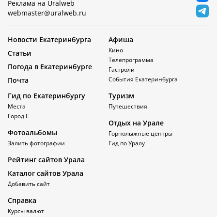
Реклама на Uralweb
webmaster@uralweb.ru
Новости Екатеринбурга
Афиша
Кино
Статьи
Телепрограмма
Погода в Екатеринбурге
Гастроли
События Екатеринбурга
Почта
Гид по Екатеринбургу
Туризм
Места
Путешествия
Город Е
Отдых на Урале
Фотоальбомы
Горнолыжные центры
Залить фотографии
Гид по Уралу
Рейтинг сайтов Урала
Каталог сайтов Урала
Добавить сайт
Справка
Курсы валют