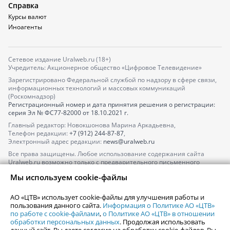
Справка
Курсы валют
Иноагенты
Сетевое издание Uralweb.ru (18+)
Учредитель: Акционерное общество «Цифровое Телевидение»
Зарегистрировано Федеральной службой по надзору в сфере связи,
информационных технологий и массовых коммуникаций
(Роскомнадзор)
Регистрационный номер и дата принятия решения о регистрации:
серия
Эл № ФС77-82000
от 18.10.2021 г.
Главный редактор: Новокшонова Марина Аркадьевна,
Телефон редакции:
+7 (912) 244-87-87
,
Электронный адрес редакции:
news@uralweb.ru
Все права защищены. Любое использование содержания сайта
Uralweb.ru возможно только с предварительного письменного
согласия АО «ЦТВ».
Мы используем cookie-файлы
По вопросам размещения рекламы обращайтесь по тел.
+7 (912) 244-
87-87
,
adv@uralweb.ru
АО «ЦТВ» использует cookie-файлы для улучшения работы и
По вопросам размещения информации в разделе «Афиша»
пользования данного сайта.
Информация о Политике АО «ЦТВ»
afisha@uralweb.ru
по работе с cookie-файлами
,
о Политике АО «ЦТВ» в отношении
обработки персональных данных
. Продолжая использовать
Пользовательское соглашение на использование сайта