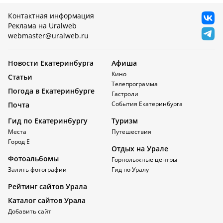
Контактная информация
Реклама на Uralweb
webmaster@uralweb.ru
Новости Екатеринбурга
Афиша
Кино
Статьи
Телепрограмма
Погода в Екатеринбурге
Гастроли
События Екатеринбурга
Почта
Гид по Екатеринбургу
Туризм
Места
Путешествия
Город Е
Отдых на Урале
Фотоальбомы
Горнолыжные центры
Залить фотографии
Гид по Уралу
Рейтинг сайтов Урала
Каталог сайтов Урала
Добавить сайт