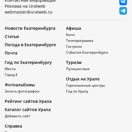
Контактная информация
Реклама на Uralweb
webmaster@uralweb.ru
Новости Екатеринбурга
Афиша
Кино
Статьи
Телепрограмма
Погода в Екатеринбурге
Гастроли
События Екатеринбурга
Почта
Гид по Екатеринбургу
Туризм
Места
Путешествия
Город Е
Отдых на Урале
Фотоальбомы
Горнолыжные центры
Залить фотографии
Гид по Уралу
Рейтинг сайтов Урала
Каталог сайтов Урала
Добавить сайт
Справка