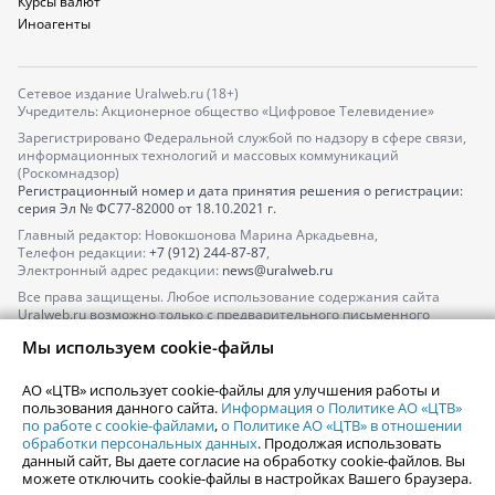
Курсы валют
Иноагенты
Сетевое издание Uralweb.ru (18+)
Учредитель: Акционерное общество «Цифровое Телевидение»
Зарегистрировано Федеральной службой по надзору в сфере связи,
информационных технологий и массовых коммуникаций
(Роскомнадзор)
Регистрационный номер и дата принятия решения о регистрации:
серия
Эл № ФС77-82000
от 18.10.2021 г.
Главный редактор: Новокшонова Марина Аркадьевна,
Телефон редакции:
+7 (912) 244-87-87
,
Электронный адрес редакции:
news@uralweb.ru
Все права защищены. Любое использование содержания сайта
Uralweb.ru возможно только с предварительного письменного
согласия АО «ЦТВ».
Мы используем cookie-файлы
По вопросам размещения рекламы обращайтесь по тел.
+7 (912) 244-
87-87
,
adv@uralweb.ru
АО «ЦТВ» использует cookie-файлы для улучшения работы и
По вопросам размещения информации в разделе «Афиша»
пользования данного сайта.
Информация о Политике АО «ЦТВ»
afisha@uralweb.ru
по работе с cookie-файлами
,
о Политике АО «ЦТВ» в отношении
обработки персональных данных
. Продолжая использовать
Пользовательское соглашение на использование сайта
данный сайт, Вы даете согласие на обработку cookie-файлов. Вы
Политика АО «ЦТВ» в отношении обработки персональных данных
можете отключить cookie-файлы в настройках Вашего браузера.