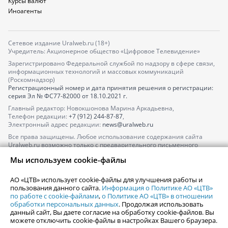
Курсы валют
Иноагенты
Сетевое издание Uralweb.ru (18+)
Учредитель: Акционерное общество «Цифровое Телевидение»
Зарегистрировано Федеральной службой по надзору в сфере связи,
информационных технологий и массовых коммуникаций
(Роскомнадзор)
Регистрационный номер и дата принятия решения о регистрации:
серия
Эл № ФС77-82000
от 18.10.2021 г.
Главный редактор: Новокшонова Марина Аркадьевна,
Телефон редакции:
+7 (912) 244-87-87
,
Электронный адрес редакции:
news@uralweb.ru
Все права защищены. Любое использование содержания сайта
Uralweb.ru возможно только с предварительного письменного
согласия АО «ЦТВ».
Мы используем cookie-файлы
По вопросам размещения рекламы обращайтесь по тел.
+7 (912) 244-
87-87
,
adv@uralweb.ru
АО «ЦТВ» использует cookie-файлы для улучшения работы и
По вопросам размещения информации в разделе «Афиша»
пользования данного сайта.
Информация о Политике АО «ЦТВ»
afisha@uralweb.ru
по работе с cookie-файлами
,
о Политике АО «ЦТВ» в отношении
обработки персональных данных
. Продолжая использовать
Пользовательское соглашение на использование сайта
данный сайт, Вы даете согласие на обработку cookie-файлов. Вы
Политика АО «ЦТВ» в отношении обработки персональных данных
можете отключить cookie-файлы в настройках Вашего браузера.