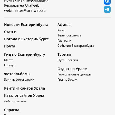
Контактная информация
Реклама на Uralweb
webmaster@uralweb.ru
Новости Екатеринбурга
Афиша
Кино
Статьи
Телепрограмма
Погода в Екатеринбурге
Гастроли
События Екатеринбурга
Почта
Гид по Екатеринбургу
Туризм
Места
Путешествия
Город Е
Отдых на Урале
Фотоальбомы
Горнолыжные центры
Залить фотографии
Гид по Уралу
Рейтинг сайтов Урала
Каталог сайтов Урала
Добавить сайт
Справка