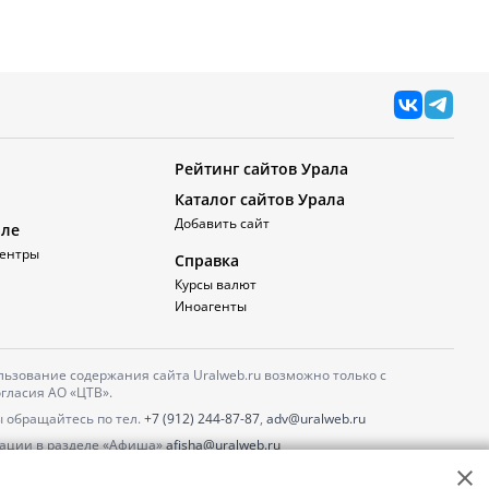
Рейтинг сайтов Урала
Каталог сайтов Урала
Добавить сайт
але
ентры
Справка
Курсы валют
Иноагенты
ьзование содержания сайта Uralweb.ru возможно только с
гласия АО «ЦТВ».
 обращайтесь по тел.
+7 (912) 244-87-87
,
adv@uralweb.ru
ации в разделе «Афиша»
afisha@uralweb.ru
 использование сайта