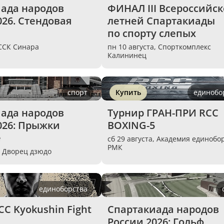
ада народов 
ФИНАЛ III Всероссийск
26. Стендовая 
летней Спартакиады 
по спорту слепых
ССК Синара
пн 10 августа,
Спорткомплекс
Калининец
спорт
Купить
единобо
ада народов 
Турнир ГРАН-ПРИ RCC 
026: Прыжки 
BOXING-5
е
сб 29 августа,
Академия единобо
РМК
,
Дворец дзюдо
единоборства
C Kyokushin Fight 
Спартакиада народов 
России 2026: Гольф