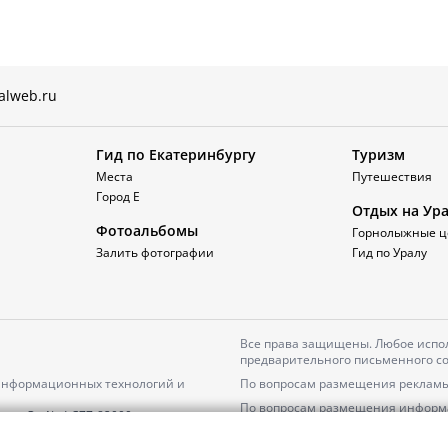
alweb.ru
Гид по Екатеринбургу
Туризм
Места
Путешествия
Город Е
Отдых на Ур
Фотоальбомы
Горнолыжные ц
Залить фотографии
Гид по Уралу
Все права защищены. Любое испол
предварительного письменного со
 информационных технологий и
По вопросам размещения рекламы
По вопросам размещения информ
серия
Эл № ФС77-82000
Пользовательское соглашение на