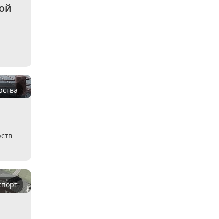
ой 
рства
рств
спорт