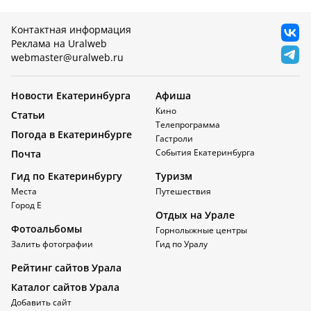
Контактная информация
Реклама на Uralweb
webmaster@uralweb.ru
Новости Екатеринбурга
Афиша
Кино
Статьи
Телепрограмма
Погода в Екатеринбурге
Гастроли
События Екатеринбурга
Почта
Гид по Екатеринбургу
Туризм
Места
Путешествия
Город Е
Отдых на Урале
Фотоальбомы
Горнолыжные центры
Залить фотографии
Гид по Уралу
Рейтинг сайтов Урала
Каталог сайтов Урала
Добавить сайт