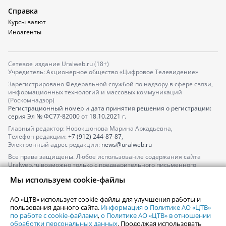
Справка
Курсы валют
Иноагенты
Сетевое издание Uralweb.ru (18+)
Учредитель: Акционерное общество «Цифровое Телевидение»
Зарегистрировано Федеральной службой по надзору в сфере связи,
информационных технологий и массовых коммуникаций
(Роскомнадзор)
Регистрационный номер и дата принятия решения о регистрации:
серия
Эл № ФС77-82000
от 18.10.2021 г.
Главный редактор: Новокшонова Марина Аркадьевна,
Телефон редакции:
+7 (912) 244-87-87
,
Электронный адрес редакции:
news@uralweb.ru
Все права защищены. Любое использование содержания сайта
Uralweb.ru возможно только с предварительного письменного
согласия АО «ЦТВ».
Мы используем cookie-файлы
По вопросам размещения рекламы обращайтесь по тел.
+7 (912) 244-
87-87
,
adv@uralweb.ru
АО «ЦТВ» использует cookie-файлы для улучшения работы и
По вопросам размещения информации в разделе «Афиша»
пользования данного сайта.
Информация о Политике АО «ЦТВ»
afisha@uralweb.ru
по работе с cookie-файлами
,
о Политике АО «ЦТВ» в отношении
обработки персональных данных
. Продолжая использовать
Пользовательское соглашение на использование сайта