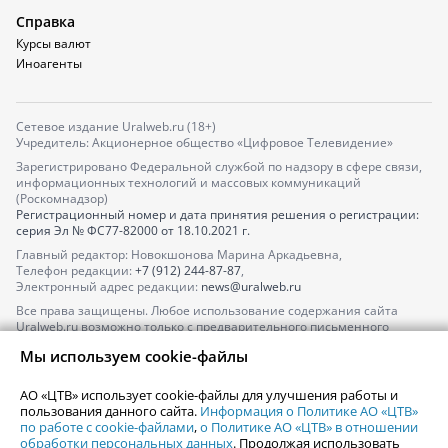
Справка
Курсы валют
Иноагенты
Сетевое издание Uralweb.ru (18+)
Учредитель: Акционерное общество «Цифровое Телевидение»
Зарегистрировано Федеральной службой по надзору в сфере связи,
информационных технологий и массовых коммуникаций
(Роскомнадзор)
Регистрационный номер и дата принятия решения о регистрации:
серия
Эл № ФС77-82000
от 18.10.2021 г.
Главный редактор: Новокшонова Марина Аркадьевна,
Телефон редакции:
+7 (912) 244-87-87
,
Электронный адрес редакции:
news@uralweb.ru
Все права защищены. Любое использование содержания сайта
Uralweb.ru возможно только с предварительного письменного
согласия АО «ЦТВ».
Мы используем cookie-файлы
По вопросам размещения рекламы обращайтесь по тел.
+7 (912) 244-
87-87
,
adv@uralweb.ru
АО «ЦТВ» использует cookie-файлы для улучшения работы и
По вопросам размещения информации в разделе «Афиша»
пользования данного сайта.
Информация о Политике АО «ЦТВ»
afisha@uralweb.ru
по работе с cookie-файлами
,
о Политике АО «ЦТВ» в отношении
обработки персональных данных
. Продолжая использовать
Пользовательское соглашение на использование сайта