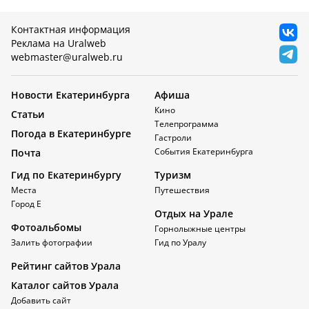
Контактная информация
Реклама на Uralweb
webmaster@uralweb.ru
Новости Екатеринбурга
Афиша
Кино
Статьи
Телепрограмма
Погода в Екатеринбурге
Гастроли
События Екатеринбурга
Почта
Гид по Екатеринбургу
Туризм
Места
Путешествия
Город Е
Отдых на Урале
Фотоальбомы
Горнолыжные центры
Залить фотографии
Гид по Уралу
Рейтинг сайтов Урала
Каталог сайтов Урала
Добавить сайт