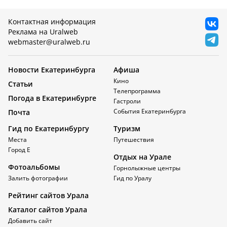
Контактная информация
Реклама на Uralweb
webmaster@uralweb.ru
Новости Екатеринбурга
Афиша
Кино
Статьи
Телепрограмма
Погода в Екатеринбурге
Гастроли
События Екатеринбурга
Почта
Гид по Екатеринбургу
Туризм
Места
Путешествия
Город Е
Отдых на Урале
Фотоальбомы
Горнолыжные центры
Залить фотографии
Гид по Уралу
Рейтинг сайтов Урала
Каталог сайтов Урала
Добавить сайт