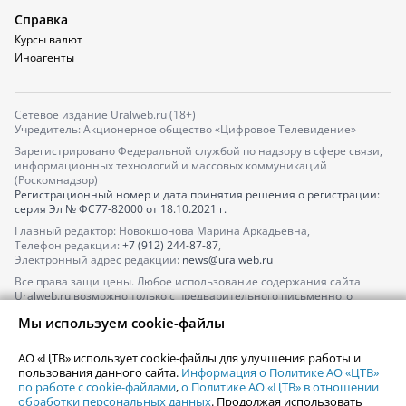
Справка
Курсы валют
Иноагенты
Сетевое издание Uralweb.ru (18+)
Учредитель: Акционерное общество «Цифровое Телевидение»
Зарегистрировано Федеральной службой по надзору в сфере связи,
информационных технологий и массовых коммуникаций
(Роскомнадзор)
Регистрационный номер и дата принятия решения о регистрации:
серия
Эл № ФС77-82000
от 18.10.2021 г.
Главный редактор: Новокшонова Марина Аркадьевна,
Телефон редакции:
+7 (912) 244-87-87
,
Электронный адрес редакции:
news@uralweb.ru
Все права защищены. Любое использование содержания сайта
Uralweb.ru возможно только с предварительного письменного
согласия АО «ЦТВ».
Мы используем cookie-файлы
По вопросам размещения рекламы обращайтесь по тел.
+7 (912) 244-
87-87
,
adv@uralweb.ru
АО «ЦТВ» использует cookie-файлы для улучшения работы и
По вопросам размещения информации в разделе «Афиша»
пользования данного сайта.
Информация о Политике АО «ЦТВ»
afisha@uralweb.ru
по работе с cookie-файлами
,
о Политике АО «ЦТВ» в отношении
обработки персональных данных
. Продолжая использовать
Пользовательское соглашение на использование сайта